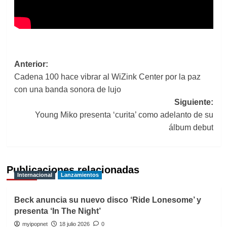
Navegación
Anterior:
Cadena 100 hace vibrar al WiZink Center por la paz
de
con una banda sonora de lujo
entradas
Siguiente:
Young Miko presenta ‘curita’ como adelanto de su
álbum debut
Publicaciones relacionadas
Internacional
Lanzamientos
Beck anuncia su nuevo disco ‘Ride Lonesome’ y
presenta ‘In The Night’
myipopnet
18 julio 2026
0