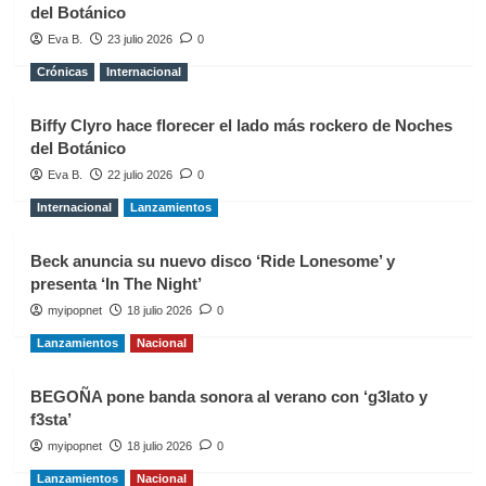
del Botánico
Eva B.
23 julio 2026
0
Crónicas
Internacional
Biffy Clyro hace florecer el lado más rockero de Noches
del Botánico
Eva B.
22 julio 2026
0
Internacional
Lanzamientos
Beck anuncia su nuevo disco ‘Ride Lonesome’ y
presenta ‘In The Night’
myipopnet
18 julio 2026
0
Lanzamientos
Nacional
BEGOÑA pone banda sonora al verano con ‘g3lato y
f3sta’
myipopnet
18 julio 2026
0
Lanzamientos
Nacional