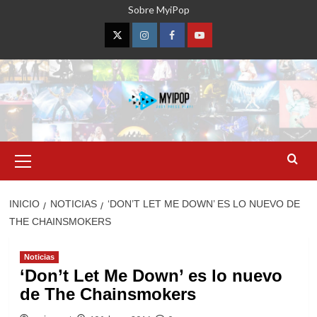
Saltar
Sobre MyiPop
al
contenido
Twitter
Instagram
Facebook
YouTube
Menú
primario
INICIO
NOTICIAS
‘DON’T LET ME DOWN’ ES LO NUEVO DE
THE CHAINSMOKERS
Noticias
‘Don’t Let Me Down’ es lo nuevo
de The Chainsmokers