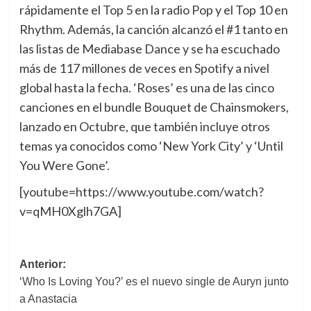
rápidamente el Top 5 en la radio Pop y el Top 10 en
Rhythm. Además, la canción alcanzó el #1 tanto en
las listas de Mediabase Dance y se ha escuchado
más de 117 millones de veces en Spotify a nivel
global hasta la fecha. ‘Roses’ es una de las cinco
canciones en el bundle Bouquet de Chainsmokers,
lanzado en Octubre, que también incluye otros
temas ya conocidos como ‘New York City’ y ‘Until
You Were Gone’.
[youtube=https://www.youtube.com/watch?
v=qMH0Xglh7GA]
Navegación
Anterior:
‘Who Is Loving You?’ es el nuevo single de Auryn junto
de
a Anastacia