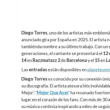
Diego Torres
, uno de los artistas más emblemá
anunciado gira por España en 2025. El artista 
tambiénda nombre a su último trabajo. Con un 
generaciones, el cantante se presentará el
12 
14
en
Razzmatazz 2
de
Barcelona
y el
15
en
La
Las
entradas
están disponibles en
planeteven
Diego Torres
es conocido por su conexión única
su discografía. El artista atesora hits inolvida
Mejor’. ‘
Mejor Que Ayer
‘ ha resonado fuertem
lugar en el corazón de los fans. Con más de 30 
su música continúa inspirando a miles de segui