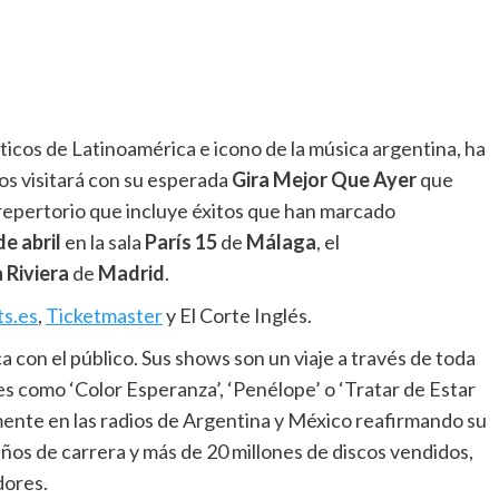
ticos de Latinoamérica e icono de la música argentina, ha
nos visitará con su esperada
Gira Mejor Que Ayer
que
repertorio que incluye éxitos que han marcado
de abril
en la sala
París 15
de
Málaga
, el
 Riviera
de
Madrid
.
ts.es
,
Ticketmaster
y El Corte Inglés.
 con el público. Sus shows son un viaje a través de toda
bles como ‘Color Esperanza’, ‘Penélope’ o ‘Tratar de Estar
ente en las radios de Argentina y México reafirmando su
años de carrera y más de 20 millones de discos vendidos,
dores.