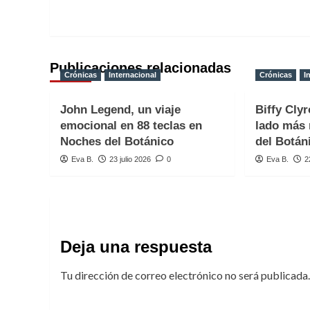
de
entradas
Publicaciones relacionadas
Crónicas
Internacional
Crónicas
I
John Legend, un viaje
Biffy Clyr
emocional en 88 teclas en
lado más 
Noches del Botánico
del Botán
Eva B.
23 julio 2026
0
Eva B.
2
Deja una respuesta
Tu dirección de correo electrónico no será publicada.