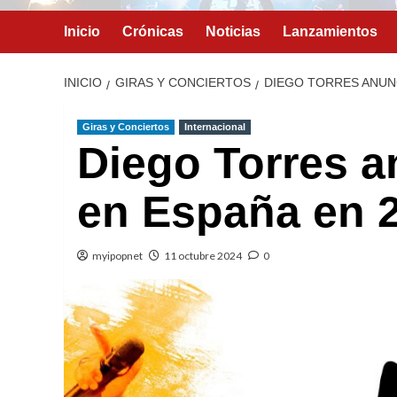
Inicio
Crónicas
Noticias
Lanzamientos
INICIO
GIRAS Y CONCIERTOS
DIEGO TORRES ANUNC
Giras y Conciertos
Internacional
Diego Torres a
en España en 
myipopnet
11 octubre 2024
0