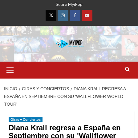
Saltar
Sobre MyiPop
al
contenido
Twitter
Instagram
Facebook
YouTube
Menú
primario
INICIO
GIRAS Y CONCIERTOS
DIANA KRALL REGRESA A
ESPAÑA EN SEPTIEMBRE CON SU 'WALLFLOWER WORLD
TOUR'
Giras y Conciertos
Diana Krall regresa a España en
Septiembre con su 'Wallflower