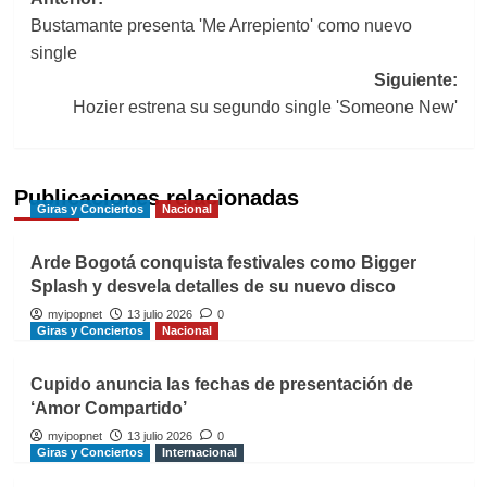
Navegación
Bustamante presenta 'Me Arrepiento' como nuevo
de
single
entradas
Siguiente:
Hozier estrena su segundo single 'Someone New'
Publicaciones relacionadas
Giras y Conciertos
Nacional
Arde Bogotá conquista festivales como Bigger
Splash y desvela detalles de su nuevo disco
myipopnet
13 julio 2026
0
Giras y Conciertos
Nacional
Cupido anuncia las fechas de presentación de
‘Amor Compartido’
myipopnet
13 julio 2026
0
Giras y Conciertos
Internacional