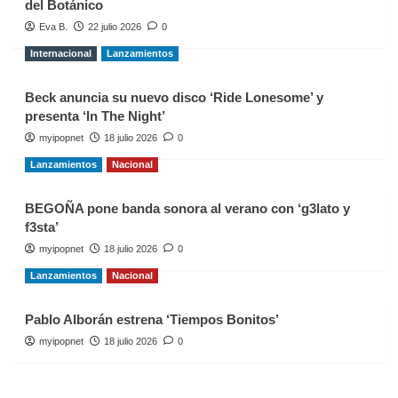
del Botánico
Eva B.
22 julio 2026
0
Internacional
Lanzamientos
Beck anuncia su nuevo disco ‘Ride Lonesome’ y
presenta ‘In The Night’
myipopnet
18 julio 2026
0
Lanzamientos
Nacional
BEGOÑA pone banda sonora al verano con ‘g3lato y
f3sta’
myipopnet
18 julio 2026
0
Lanzamientos
Nacional
Pablo Alborán estrena ‘Tiempos Bonitos’
myipopnet
18 julio 2026
0