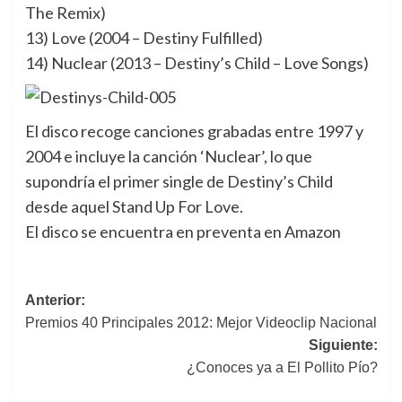
The Remix)
13) Love (2004 – Destiny Fulfilled)
14) Nuclear (2013 – Destiny’s Child – Love Songs)
El disco recoge canciones grabadas entre 1997 y
2004 e incluye la canción ‘Nuclear’, lo que
supondría el primer single de Destiny’s Child
desde aquel Stand Up For Love.
El disco se encuentra en preventa en Amazon
Navegación
Anterior:
Premios 40 Principales 2012: Mejor Videoclip Nacional
de
Siguiente:
entradas
¿Conoces ya a El Pollito Pío?