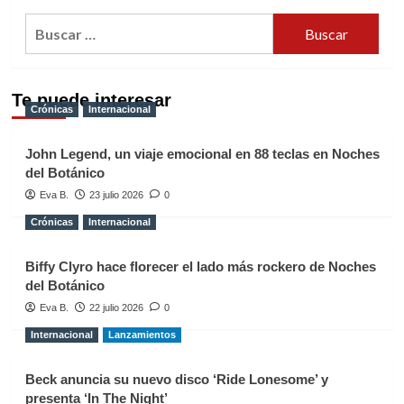
Buscar:
Te puede interesar
Crónicas
Internacional
John Legend, un viaje emocional en 88 teclas en Noches
del Botánico
Eva B.
23 julio 2026
0
Crónicas
Internacional
Biffy Clyro hace florecer el lado más rockero de Noches
del Botánico
Eva B.
22 julio 2026
0
Internacional
Lanzamientos
Beck anuncia su nuevo disco ‘Ride Lonesome’ y
presenta ‘In The Night’