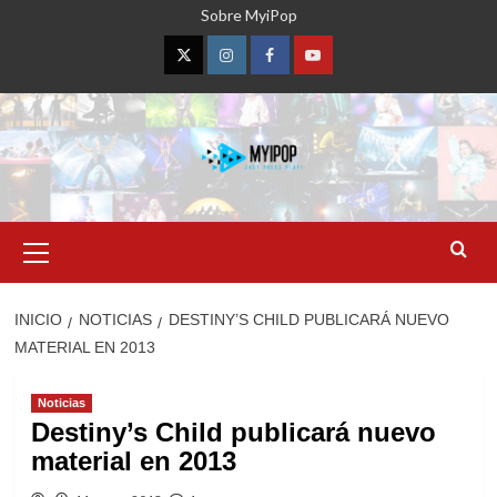
Saltar
Sobre MyiPop
al
contenido
Twitter
Instagram
Facebook
YouTube
Menú
primario
INICIO
NOTICIAS
DESTINY’S CHILD PUBLICARÁ NUEVO
MATERIAL EN 2013
Noticias
Destiny’s Child publicará nuevo
material en 2013