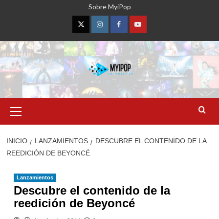
Saltar
Sobre MyiPop
al
contenido
Twitter
Instagram
Facebook
YouTube
Menú
primario
INICIO
LANZAMIENTOS
DESCUBRE EL CONTENIDO DE LA
REEDICIÓN DE BEYONCÉ
Lanzamientos
Descubre el contenido de la
reedición de Beyoncé