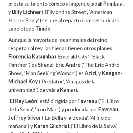
presta su talento cómico al ingenuo jabalí
Pumbaa
,
y
Billy Eichner
(‘Billy on the Street’, ‘American
Horror Story’) se une al reparto como el suricato
sabelotodo
Timón
.
Aunque la mayoría de los animales del reino
respetan al rey, las hienas tienen otros planes.
Florencia Kasumba
(‘Emerald City’, ‘Black
Panther’) es
Shenzi
,
Eric André
(‘The Eric André
Show’, ‘Man Seeking Woman’) es
Azizi
, y
Keegan-
Michael Key
(‘Predator’, ‘Amigos de la
universidad’) da vida a
Kamari
.
‘
El Rey León
‘ está dirigida por
Favreau
(‘El Libro
de la Selva’, ‘Iron Man’) y producida por
Favreau,
Jeffrey Silver
(‘La Bella y la Bestia’, ‘Al filo del
mañana’) y
Karen Gilchrist
(‘El Libro de la Selva’,