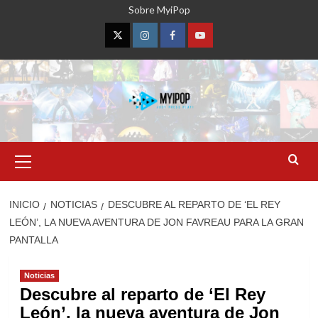
Saltar
Sobre MyiPop
al
contenido
Twitter
Instagram
Facebook
YouTube
Menú
primario
INICIO
NOTICIAS
DESCUBRE AL REPARTO DE ‘EL REY
LEÓN’, LA NUEVA AVENTURA DE JON FAVREAU PARA LA GRAN
PANTALLA
Noticias
Descubre al reparto de ‘El Rey
León’, la nueva aventura de Jon