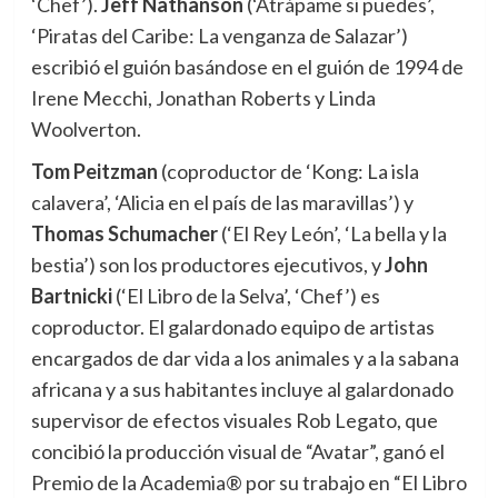
‘Chef’).
Jeff Nathanson
(‘Atrápame si puedes’,
‘Piratas del Caribe: La venganza de Salazar’)
escribió el guión basándose en el guión de 1994 de
Irene Mecchi, Jonathan Roberts y Linda
Woolverton.
Tom Peitzman
(coproductor de ‘Kong: La isla
calavera’, ‘Alicia en el país de las maravillas’) y
Thomas Schumacher
(‘El Rey León’, ‘La bella y la
bestia’) son los productores ejecutivos, y
John
Bartnicki
(‘El Libro de la Selva’, ‘Chef’) es
coproductor. El galardonado equipo de artistas
encargados de dar vida a los animales y a la sabana
africana y a sus habitantes incluye al galardonado
supervisor de efectos visuales Rob Legato, que
concibió la producción visual de “Avatar”, ganó el
Premio de la Academia® por su trabajo en “El Libro