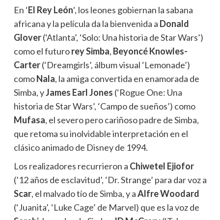
En ‘
El Rey León
‘, los leones gobiernan la sabana
africana y la película da la bienvenida a
Donald
Glover
(‘Atlanta’, ‘Solo: Una historia de Star Wars’)
como el futuro
rey Simba
,
Beyoncé Knowles-
Carter
(‘Dreamgirls’, álbum visual ‘Lemonade’)
como
Nala
, la amiga convertida en enamorada de
Simba, y
James Earl Jones
(‘Rogue One: Una
historia de Star Wars’, ‘Campo de sueños’) como
Mufasa
, el severo pero cariñoso padre de Simba,
que retoma su inolvidable interpretación en el
clásico animado de Disney de 1994.
Los realizadores recurrieron a
Chiwetel Ejiofor
(’12 años de esclavitud’, ‘Dr. Strange’ para dar voz a
Scar
, el malvado tío de Simba, y a
Alfre Woodard
(‘Juanita’, ‘Luke Cage’ de Marvel) que es la voz de