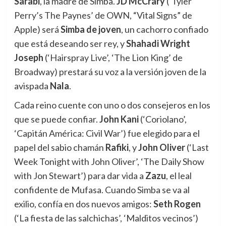
Sarabi
, la madre de Simba.
JD McCrary
(‘Tyler
Perry’s The Paynes’ de OWN, “Vital Signs” de
Apple) será
Simba de joven
, un cachorro confiado
que está deseando ser rey, y
Shahadi Wright
Joseph
(‘Hairspray Live’, ‘The Lion King’ de
Broadway) prestará su voz a la versión joven de la
avispada
Nala
.
Cada reino cuente con uno o dos consejeros en los
que se puede confiar.
John Kani
(‘Coriolano’,
‘Capitán América: Civil War’) fue elegido para el
papel del sabio chamán
Rafiki
, y
John Oliver
(‘Last
Week Tonight with John Oliver’, ‘The Daily Show
with Jon Stewart’) para dar vida a
Zazu
, el leal
confidente de Mufasa. Cuando Simba se va al
exilio, confía en dos nuevos amigos:
Seth Rogen
(‘La fiesta de las salchichas’, ‘Malditos vecinos’)