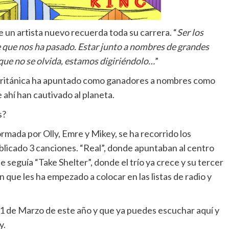
e un artista nuevo recuerda toda su carrera.
“
Ser los
e que nos ha pasado. Estar junto a nombres de grandes
 que no se olvida, estamos digiriéndolo…
”
ra británica ha apuntado como ganadores a nombres como
e ahí han cautivado al planeta.
s?
rmada por Olly, Emre y Mikey, se ha recorrido los
blicado 3 canciones. “Real”, donde apuntaban al centro
le seguía “Take Shelter”, donde el trío ya crece y su tercer
 que les ha empezado a colocar en las listas de radio y
l 1 de Marzo de este año y que ya puedes escuchar aquí y
y.