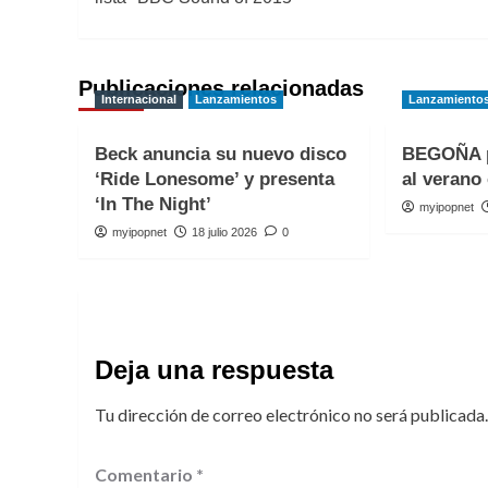
entradas
Publicaciones relacionadas
Internacional
Lanzamientos
Lanzamiento
Beck anuncia su nuevo disco
BEGOÑA p
‘Ride Lonesome’ y presenta
al verano 
‘In The Night’
myipopnet
myipopnet
18 julio 2026
0
Deja una respuesta
Tu dirección de correo electrónico no será publicada.
Comentario
*