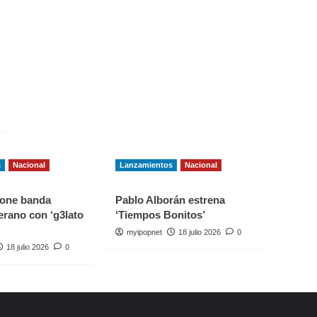
s
Nacional
Lanzamientos
Nacional
one banda
Pablo Alborán estrena
erano con ‘g3lato
‘Tiempos Bonitos’
myipopnet
18 julio 2026
0
18 julio 2026
0