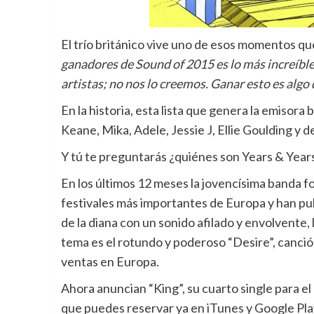
El trío británico vive uno de esos momentos qu
ganadores de Sound of 2015 es lo más increíbl
artistas; no nos lo creemos. Ganar esto es algo
En la historia, esta lista que genera la emiso
Keane, Mika, Adele, Jessie J, Ellie Goulding y d
Y tú te preguntarás ¿quiénes son Years & Year
En los últimos 12 meses la jovencísima banda fo
festivales más importantes de Europa y han pu
de la diana con un sonido afilado y envolvente, 
tema es el rotundo y poderoso “Desire”, canción
ventas en Europa.
Ahora anuncian “King”, su cuarto single para e
que puedes reservar ya en iTunes y Google Pla