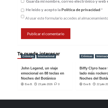
Guarda mi nombre, correo electrónico y web 
He leído y acepto la
Política de privacidad
*
Al usar este formulario accedes al almacenamiento
Te puede interesar
Crónicas
Internacional
Crónicas
Internaci
John Legend, un viaje
Biffy Clyro hace 
emocional en 88 teclas en
lado más rocker
Noches del Botánico
Noches del Botá
Eva B.
23 julio 2026
0
Eva B.
22 julio 2