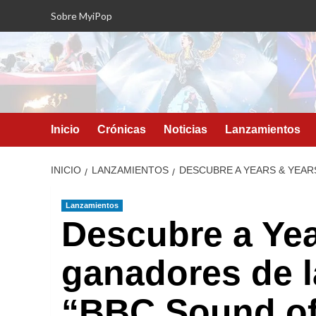
Saltar
Sobre MyiPop
al
contenido
Inicio
Crónicas
Noticias
Lanzamientos
INICIO
LANZAMIENTOS
DESCUBRE A YEARS & YEARS
Lanzamientos
Descubre a Yea
ganadores de la
“BBC Sound of