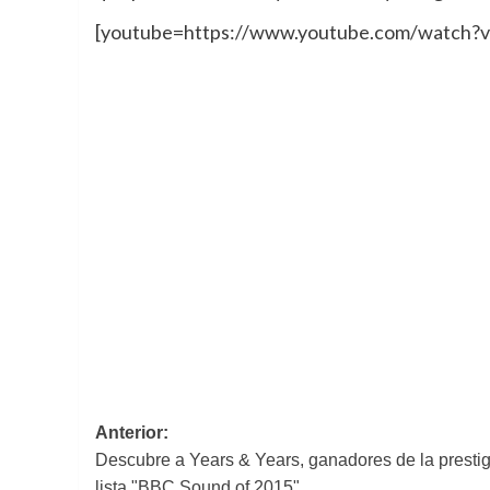
[youtube=https://www.youtube.com/watc
Navegación
Anterior:
Descubre a Years & Years, ganadores de la presti
de
lista "BBC Sound of 2015"