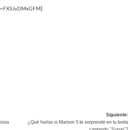
h?v=FXSJvDMxGFM]
Siguiente:
giosa
¿Qué harías si Maroon 5 te sorprende en tu boda
cantando "Sugar"?