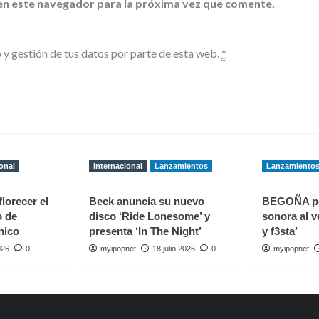
en este navegador para la próxima vez que comente.
 y gestión de tus datos por parte de esta web.
*
onal
Internacional
Lanzamientos
Lanzamiento
florecer el
Beck anuncia su nuevo
BEGOÑA p
o de
disco ‘Ride Lonesome’ y
sonora al v
nico
presenta ‘In The Night’
y f3sta’
026
0
myipopnet
18 julio 2026
0
myipopnet