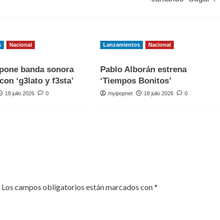
s
Nacional
Lanzamientos
Nacional
one banda sonora
Pablo Alborán estrena
con ‘g3lato y f3sta’
‘Tiempos Bonitos’
18 julio 2026
0
myipopnet
18 julio 2026
0
Los campos obligatorios están marcados con
*