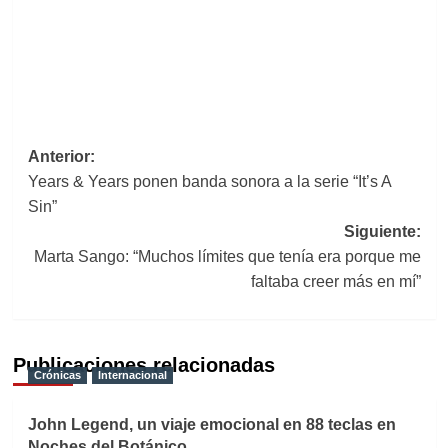
Navegación
Anterior:
Years & Years ponen banda sonora a la serie “It’s A
de
Sin”
entradas
Siguiente:
Marta Sango: “Muchos límites que tenía era porque me
faltaba creer más en mí”
Publicaciones relacionadas
Crónicas
Internacional
John Legend, un viaje emocional en 88 teclas en
Noches del Botánico