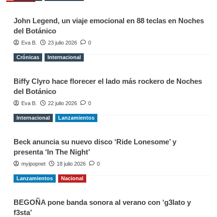
John Legend, un viaje emocional en 88 teclas en Noches
del Botánico
Eva B.
23 julio 2026
0
Crónicas
Internacional
Biffy Clyro hace florecer el lado más rockero de Noches
del Botánico
Eva B.
22 julio 2026
0
Internacional
Lanzamientos
Beck anuncia su nuevo disco ‘Ride Lonesome’ y
presenta ‘In The Night’
myipopnet
18 julio 2026
0
Lanzamientos
Nacional
BEGOÑA pone banda sonora al verano con ‘g3lato y
f3sta’