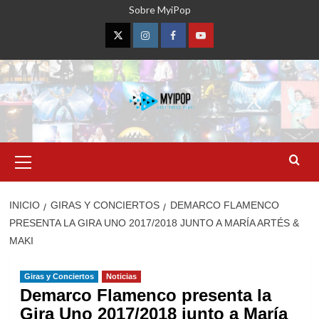
Saltar
Sobre MyiPop
al
contenido
Twitter
Instagram
Facebook
YouTube
Menú
primario
INICIO
GIRAS Y CONCIERTOS
DEMARCO FLAMENCO
PRESENTA LA GIRA UNO 2017/2018 JUNTO A MARÍA ARTÉS &
MAKI
Giras y Conciertos
Noticias
Demarco Flamenco presenta la
Gira Uno 2017/2018 junto a María