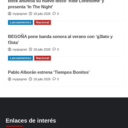
Beck anuncia su nuevo disco ‘Ride Lonesome’ y
presenta ‘In The Night’
myipopnet
18 julio 2026
0
Lanzamientos
Nacional
BEGOÑA pone banda sonora al verano con ‘g3lato y
f3sta’
myipopnet
18 julio 2026
0
Lanzamientos
Nacional
Pablo Alborán estrena ‘Tiempos Bonitos’
myipopnet
18 julio 2026
0
Enlaces de interés