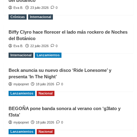
del Botánico
Eva B.
23 julio 2026
0
Crónicas
Internacional
Biffy Clyro hace florecer el lado más rockero de Noches
del Botánico
Eva B.
22 julio 2026
0
Internacional
Lanzamientos
Beck anuncia su nuevo disco ‘Ride Lonesome’ y
presenta ‘In The Night’
myipopnet
18 julio 2026
0
Lanzamientos
Nacional
BEGOÑA pone banda sonora al verano con ‘g3lato y
f3sta’
myipopnet
18 julio 2026
0
Lanzamientos
Nacional