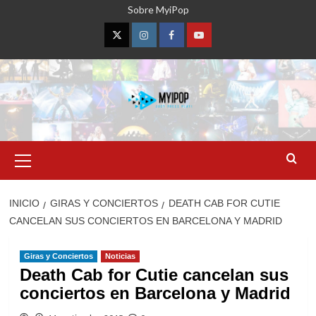
Saltar
Sobre MyiPop
al
contenido
Twitter
Instagram
Facebook
YouTube
Menú
primario
INICIO
GIRAS Y CONCIERTOS
DEATH CAB FOR CUTIE
CANCELAN SUS CONCIERTOS EN BARCELONA Y MADRID
Giras y Conciertos
Noticias
Death Cab for Cutie cancelan sus
conciertos en Barcelona y Madrid