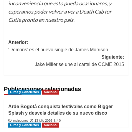
inconveniencia que esto pueda ocasionaros, y
esperamos poder volver a ver a Death Cab for
Cutie pronto en nuestro país.
Navegación
Anterior:
‘Demons’ es el nuevo single de James Morrison
de
Siguiente:
entradas
Jake Miller se une al cartel de CCME 2015
Publicaciones relacionadas
Giras y Conciertos
Nacional
Arde Bogotá conquista festivales como Bigger
Splash y desvela detalles de su nuevo disco
myipopnet
13 julio 2026
0
Giras y Conciertos
Nacional