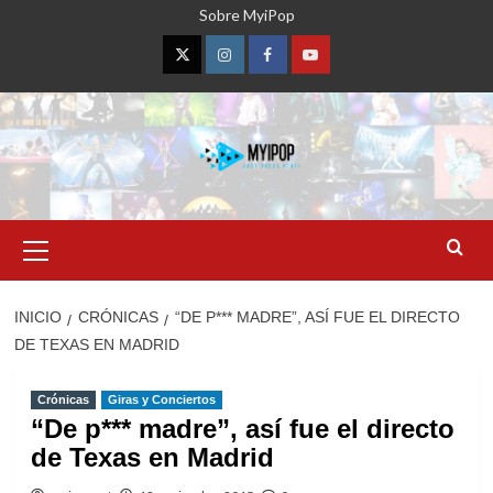
Saltar
Sobre MyiPop
al
contenido
Twitter
Instagram
Facebook
YouTube
Menú
primario
INICIO
CRÓNICAS
“DE P*** MADRE”, ASÍ FUE EL DIRECTO
DE TEXAS EN MADRID
Crónicas
Giras y Conciertos
“De p*** madre”, así fue el directo
de Texas en Madrid