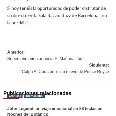
Si hoy tenéis la oportunidad de poder disfrutar de
su directo en la Sala Razzmatazz de Barcelona, ¡no
la perdáis!
Navegación
Anterior:
Supersubmarina anuncia El Mañana Tour
de
Siguiente:
entradas
‘Culpa Al Corazón’ es lo nuevo de Prince Royce
Publicaciones relacionadas
Crónicas
Internacional
John Legend, un viaje emocional en 88 teclas en
Noches del Botánico