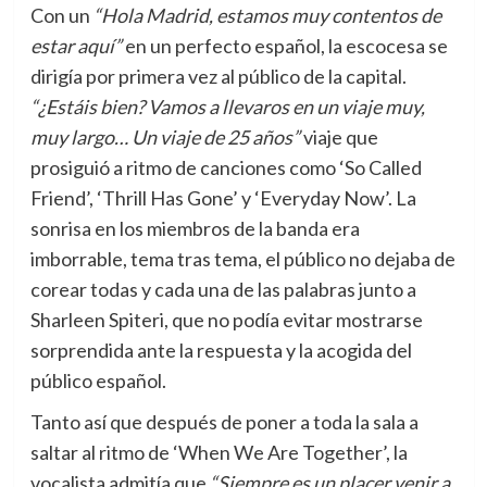
Con un
“Hola Madrid, estamos muy contentos de
estar aquí”
en un perfecto español, la escocesa se
dirigía por primera vez al público de la capital.
“¿Estáis bien? Vamos a llevaros en un viaje muy,
muy largo… Un viaje de 25 años”
viaje que
prosiguió a ritmo de canciones como ‘So Called
Friend’, ‘Thrill Has Gone’ y ‘Everyday Now’. La
sonrisa en los miembros de la banda era
imborrable, tema tras tema, el público no dejaba de
corear todas y cada una de las palabras junto a
Sharleen Spiteri, que no podía evitar mostrarse
sorprendida ante la respuesta y la acogida del
público español.
Tanto así que después de poner a toda la sala a
saltar al ritmo de ‘When We Are Together’, la
vocalista admitía que
“Siempre es un placer venir a