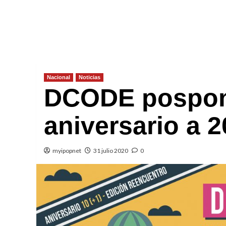
Nacional
Noticias
DCODE pospon
aniversario a 
myipopnet
31 julio 2020
0