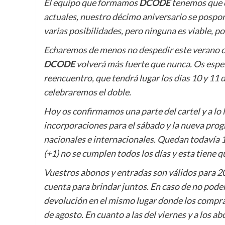
El equipo que formamos
DCODE
tenemos que c
actuales, nuestro décimo aniversario se posp
varias posibilidades, pero ninguna es viable, por
Echaremos de menos no despedir este verano co
DCODE
volverá más fuerte que nunca. Os espera
reencuentro, que tendrá lugar los días 10 y 11
celebraremos el doble.
Hoy os confirmamos una parte del cartel y a lo
incorporaciones para el sábado y la nueva pro
nacionales e internacionales. Quedan todavía
(+1) no se cumplen todos los días y esta tiene q
Vuestros abonos y entradas son válidos para 202
cuenta para brindar juntos. En caso de no poder 
devolución en el mismo lugar donde los comprast
de agosto. En cuanto a las del viernes y a los a