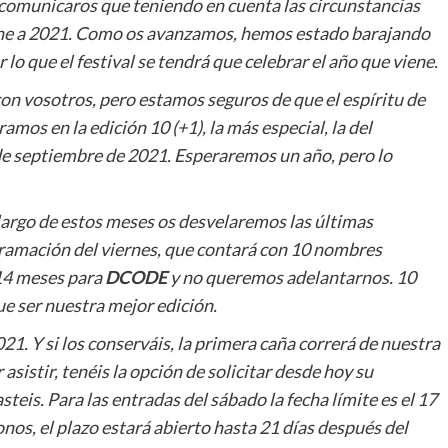
omunicaros que teniendo en cuenta las circunstancias
one a 2021. Como os avanzamos, hemos estado barajando
 lo que el festival se tendrá que celebrar el año que viene.
n vosotros, pero estamos seguros de que el espíritu de
mos en la edición 10 (+1), la más especial, la del
 de septiembre de 2021. Esperaremos un año, pero lo
 largo de estos meses os desvelaremos las últimas
gramación del viernes, que contará con 10 nombres
 14 meses para
DCODE
y no queremos adelantarnos. 10
ue ser nuestra mejor edición.
1. Y si los conserváis, la primera caña correrá de nuestra
asistir, tenéis la opción de solicitar desde hoy su
eis. Para las entradas del sábado la fecha límite es el 17
bonos, el plazo estará abierto hasta 21 días después del