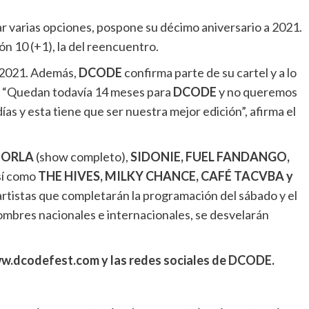
r varias opciones, pospone su décimo aniversario a 2021.
ón 10 (+1), la del reencuentro.
e 2021. Además,
DCODE
confirma parte de su cartel y a lo
o. “Quedan todavía 14 meses para
DCODE
y no queremos
ías y esta tiene que ser nuestra mejor edición”, afirma el
MORLA
(show completo),
SIDONIE, FUEL FANDANGO,
sí como
THE HIVES, MILKY CHANCE, CAFÉ TACVBA y
s artistas que completarán la programación del sábado y el
ombres nacionales e internacionales, se desvelarán
ww.dcodefest.com y las redes sociales de DCODE.