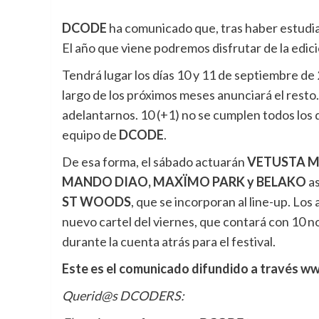
DCODE
ha comunicado que, tras haber estudia
El año que viene podremos disfrutar de la edici
Tendrá lugar los días 10 y 11 de septiembre d
largo de los próximos meses anunciará el rest
adelantarnos. 10 (+1) no se cumplen todos los d
equipo de
DCODE
.
De esa forma, el sábado actuarán
VETUSTA 
MANDO DIAO, MAXÏMO PARK y BELAKO
a
ST WOODS
, que se incorporan al line-up. Lo
nuevo cartel del viernes, que contará con 10 n
durante la cuenta atrás para el festival.
Este es el comunicado difundido a través w
Querid@s DCODERS: