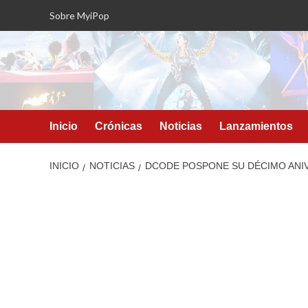
Saltar
Sobre MyiPop
al
contenido
Inicio
Crónicas
Noticias
Lanzamientos
INICIO
NOTICIAS
DCODE POSPONE SU DÉCIMO ANIV