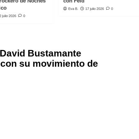
rockero de Noches
con Feid
ico
Eva B.
17 julio 2026
0
2 julio 2026
0
David Bustamante
a con su movimiento de