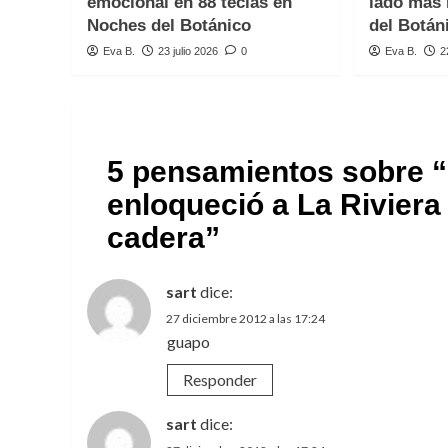
emocional en 88 teclas en
lado más 
Noches del Botánico
del Botán
Eva B.
23 julio 2026
0
Eva B.
2
5 pensamientos sobre “
enloqueció a La Rivier
cadera
”
sart
dice:
27 diciembre 2012 a las 17:24
guapo
Responder
sart
dice: