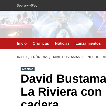
Saltar
Sobre MyiPop
al
contenido
Inicio
Crónicas
Noticias
Lanzamientos
INICIO
CRÓNICAS
DAVID BUSTAMANTE ENLOQUECIÓ
Crónicas
David Bustama
La Riviera con
cadera