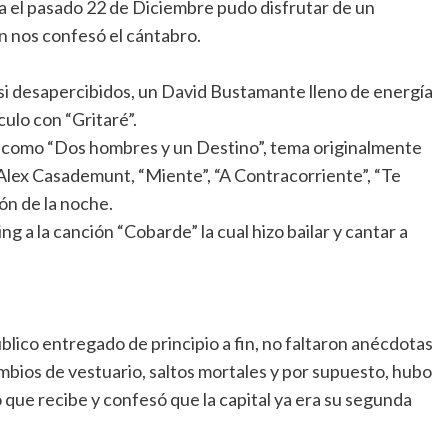
a el pasado 22 de Diciembre pudo disfrutar de un
n nos confesó el cántabro.
asi desapercibidos, un David Bustamante lleno de energía
culo con “Gritaré”.
sta como “Dos hombres y un Destino”, tema originalmente
Alex Casademunt, “Miente”, “A Contracorriente”, “Te
ón de la noche.
 a la canción “Cobarde” la cual hizo bailar y cantar a
blico entregado de principio a fin, no faltaron anécdotas
ambios de vestuario, saltos mortales y por supuesto, hubo
 que recibe y confesó que la capital ya era su segunda