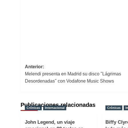
Navegación
Anterior:
Melendi presenta en Madrid su disco "Lágrimas
de
Desordenadas" con Vodafone Music Shows
entradas
Publicaciones relacionadas
Crónicas
Internacional
Crónicas
I
John Legend, un viaje
Biffy Clyr