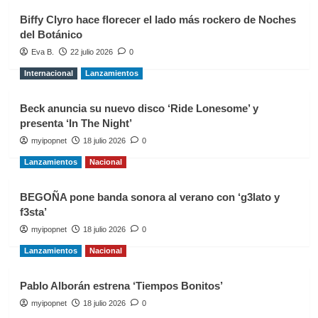
Biffy Clyro hace florecer el lado más rockero de Noches
del Botánico
Eva B.
22 julio 2026
0
Internacional
Lanzamientos
Beck anuncia su nuevo disco ‘Ride Lonesome’ y
presenta ‘In The Night’
myipopnet
18 julio 2026
0
Lanzamientos
Nacional
BEGOÑA pone banda sonora al verano con ‘g3lato y
f3sta’
myipopnet
18 julio 2026
0
Lanzamientos
Nacional
Pablo Alborán estrena ‘Tiempos Bonitos’
myipopnet
18 julio 2026
0