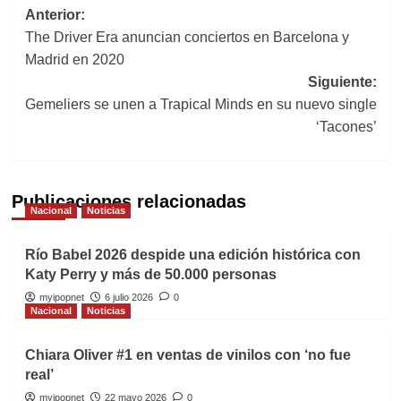
Navegación
Anterior:
The Driver Era anuncian conciertos en Barcelona y
de
Madrid en 2020
entradas
Siguiente:
Gemeliers se unen a Trapical Minds en su nuevo single
‘Tacones’
Publicaciones relacionadas
Nacional
Noticias
Río Babel 2026 despide una edición histórica con
Katy Perry y más de 50.000 personas
myipopnet
6 julio 2026
0
Nacional
Noticias
Chiara Oliver #1 en ventas de vinilos con ‘no fue
real’
myipopnet
22 mayo 2026
0