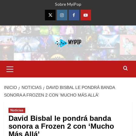
Saltar
Sobre MyiPop
al
contenido
Twitter
Instagram
Facebook
YouTube
Menú
primario
INICIO
NOTICIAS
DAVID BISBAL LE PONDRÁ BANDA
SONORA A FROZEN 2 CON ‘MUCHO MÁS ALLÁ’
Noticias
David Bisbal le pondrá banda
sonora a Frozen 2 con ‘Mucho
Más Allá’