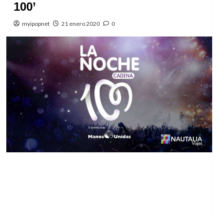
100’
myipopnet
21 enero 2020
0