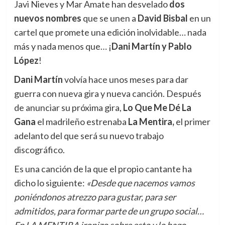
Javi Nieves y Mar Amate han desvelado
dos
nuevos nombres
que se unen a
David Bisbal
en un
cartel que promete una edición inolvidable… nada
más y nada menos que… ¡
Dani Martín y Pablo
López
!
Dani Martín
volvía hace unos meses para dar
guerra con nueva gira y nueva canción.
Después
de anunciar su próxima gira,
Lo Que Me Dé La
Gana
el madrileño estrenaba
La Mentira,
el primer
adelanto del que será su nuevo trabajo
discográfico.
Es una canción de la que el propio cantante ha
dicho lo siguiente:
«Desde que nacemos vamos
poniéndonos atrezzo para gustar, para ser
admitidos, para formar parte de un grupo social…
En LA MENTIRA ironizo sobre esto y lo hago