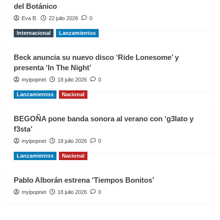
del Botánico
Eva B.
22 julio 2026
0
Internacional
Lanzamientos
Beck anuncia su nuevo disco ‘Ride Lonesome’ y
presenta ‘In The Night’
myipopnet
18 julio 2026
0
Lanzamientos
Nacional
BEGOÑA pone banda sonora al verano con ‘g3lato y
f3sta’
myipopnet
18 julio 2026
0
Lanzamientos
Nacional
Pablo Alborán estrena ‘Tiempos Bonitos’
myipopnet
18 julio 2026
0