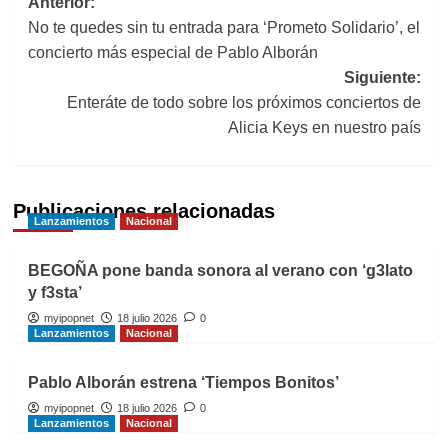
Navegación
Anterior:
No te quedes sin tu entrada para ‘Prometo Solidario’, el
de
concierto más especial de Pablo Alborán
entradas
Siguiente:
Enteráte de todo sobre los próximos conciertos de
Alicia Keys en nuestro país
Publicaciones relacionadas
Lanzamientos
Nacional
BEGOÑA pone banda sonora al verano con ‘g3lato
y f3sta’
myipopnet
18 julio 2026
0
Lanzamientos
Nacional
Pablo Alborán estrena ‘Tiempos Bonitos’
myipopnet
18 julio 2026
0
Lanzamientos
Nacional