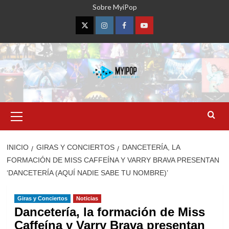
Saltar
Sobre MyiPop
al
contenido
Twitter
Instagram
Facebook
YouTube
Menú
primario
INICIO
GIRAS Y CONCIERTOS
DANCETERÍA, LA
FORMACIÓN DE MISS CAFFEÍNA Y VARRY BRAVA PRESENTAN
‘DANCETERÍA (AQUÍ NADIE SABE TU NOMBRE)’
Giras y Conciertos
Noticias
Dancetería, la formación de Miss
Caffeína y Varry Brava presentan