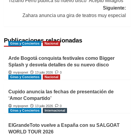
Tiziano Ferro publica su nuevo disco ‘Acepto Milagros’
de
Siguiente:
entradas
Zahara anuncia una gira de teatros muy especial
Publicaciones relacionadas
Giras y Conciertos
Nacional
Arde Bogotá conquista festivales como Bigger
Splash y desvela detalles de su nuevo disco
myipopnet
13 julio 2026
0
Giras y Conciertos
Nacional
Cupido anuncia las fechas de presentación de
‘Amor Compartido’
myipopnet
13 julio 2026
0
Giras y Conciertos
Internacional
ElGrandeToto vuelve a España con su SALGOAT
WORLD TOUR 2026