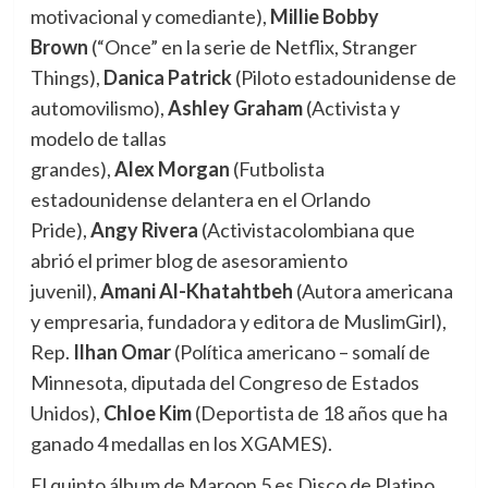
motivacional y comediante),
Millie Bobby
Brown
(“Once” en la serie de Netflix, Stranger
Things),
Danica
Patrick
(Piloto estadounidense de
automovilismo),
Ashley
Graham
(Activista y
modelo de tallas
grandes),
Alex
Morgan
(Futbolista
estadounidense delantera en el Orlando
Pride),
Angy
Rivera
(Activistacolombiana que
abrió el primer blog de asesoramiento
juvenil),
Amani Al-Khatahtbeh
(Autora americana
y empresaria, fundadora y editora de MuslimGirl),
Rep.
Ilhan
Omar
(Política americano – somalí de
Minnesota, diputada del Congreso de Estados
Unidos),
Chloe Kim
(Deportista de 18 años que ha
ganado 4 medallas en los XGAMES).
El quinto álbum de Maroon 5 es Disco de Platino