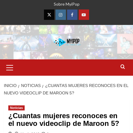
Saltar
Sobre MyiPop
al
contenido
Twitter
Instagram
Facebook
YouTube
Menú
primario
INICIO
NOTICIAS
¿CUANTAS MUJERES RECONOCES EN EL
NUEVO VIDEOCLIP DE MAROON 5?
Noticias
¿Cuantas mujeres reconoces en
el nuevo videoclip de Maroon 5?