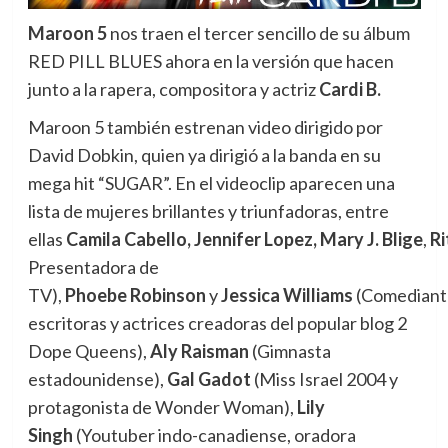
Maroon 5
nos traen el tercer sencillo de su álbum
RED PILL BLUES ahora en la versión que hacen
junto a la rapera, compositora y actriz
Cardi B.
Maroon 5 también estrenan video dirigido por
David Dobkin, quien ya dirigió a la banda en su
mega hit “SUGAR”. En el videoclip aparecen una
lista de mujeres brillantes y triunfadoras, entre
ellas
Camila
Cabello,
Jennifer Lopez,
Mary
J.
Blige
,
Ri
Presentadora de
TV),
Phoebe
Robinson
y
Jessica
Williams
(Comediant
escritoras y actrices creadoras del popular blog 2
Dope Queens),
Aly Raisman
(Gimnasta
estadounidense),
Gal Gadot
(Miss Israel 2004 y
protagonista de Wonder Woman),
Lily
Singh
(Youtuber indo-canadiense, oradora