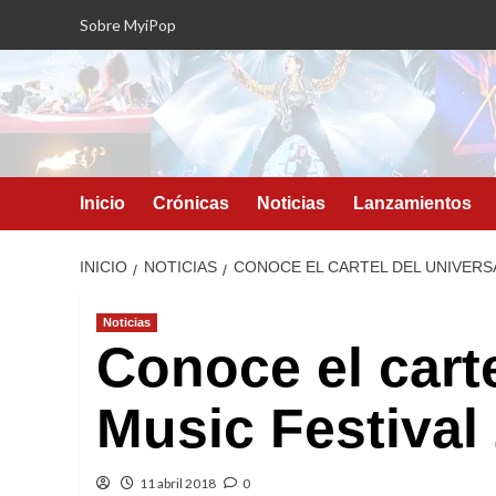
Saltar
Sobre MyiPop
al
contenido
Inicio
Crónicas
Noticias
Lanzamientos
INICIO
NOTICIAS
CONOCE EL CARTEL DEL UNIVERSA
Noticias
Conoce el carte
Music Festival
11 abril 2018
0