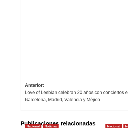
Navegación
Anterior:
Love of Lesbian celebran 20 años con conciertos 
de
Barcelona, Madrid, Valencia y Méjico
entradas
Publicaciones relacionadas
Nacional
Noticias
Nacional
N