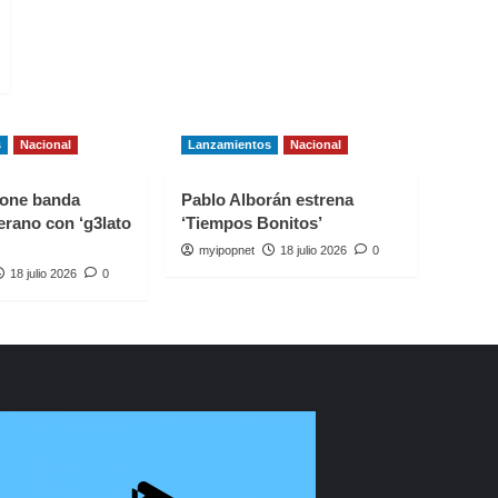
s
Nacional
Lanzamientos
Nacional
one banda
Pablo Alborán estrena
erano con ‘g3lato
‘Tiempos Bonitos’
myipopnet
18 julio 2026
0
18 julio 2026
0