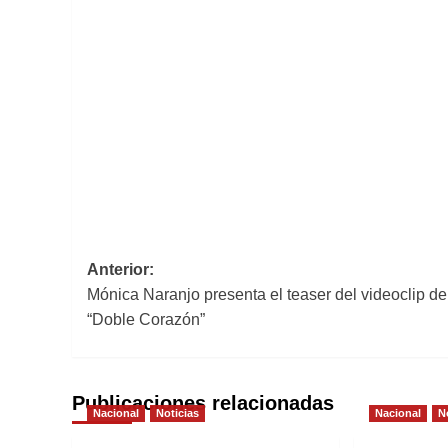
Navegación
Anterior:
Mónica Naranjo presenta el teaser del videoclip de
de
“Doble Corazón”
entradas
Publicaciones relacionadas
Nacional
Noticias
Nacional
N