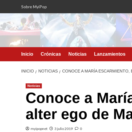
Saltar
Sobre MyiPop
al
contenido
Inicio
Crónicas
Noticias
Lanzamientos
INICIO
NOTICIAS
CONOCE A MARÍA ESCARMIENTO, E
Noticias
Conoce a María
alter ego de Mar
myipopnet
3 julio 2019
0