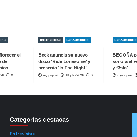
onal
Internacional
Lanzamientos
Lanzamiento
florecer el
Beck anuncia su nuevo
BEGOÑA p
o de
disco ‘Ride Lonesome’ y
sonora al v
nico
presenta ‘In The Night’
y f3sta’
026
0
myipopnet
18 julio 2026
0
myipopnet
Categorías destacas
Entrevistas