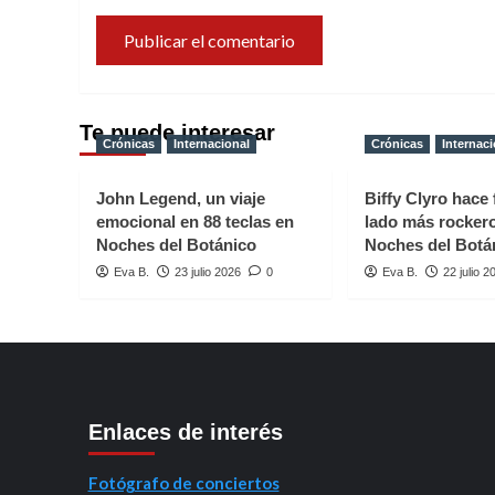
Te puede interesar
Crónicas
Internacional
Crónicas
Internaci
John Legend, un viaje
Biffy Clyro hace 
emocional en 88 teclas en
lado más rocker
Noches del Botánico
Noches del Botá
Eva B.
23 julio 2026
0
Eva B.
22 julio 2
Enlaces de interés
Fotógrafo de conciertos