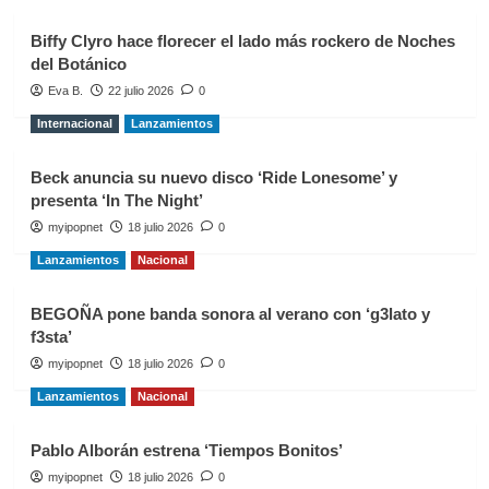
Biffy Clyro hace florecer el lado más rockero de Noches
del Botánico
Eva B.
22 julio 2026
0
Internacional
Lanzamientos
Beck anuncia su nuevo disco ‘Ride Lonesome’ y
presenta ‘In The Night’
myipopnet
18 julio 2026
0
Lanzamientos
Nacional
BEGOÑA pone banda sonora al verano con ‘g3lato y
f3sta’
myipopnet
18 julio 2026
0
Lanzamientos
Nacional
Pablo Alborán estrena ‘Tiempos Bonitos’
myipopnet
18 julio 2026
0