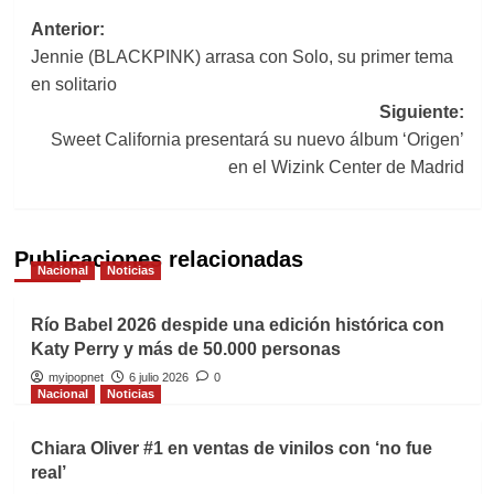
Navegación
Anterior:
Jennie (BLACKPINK) arrasa con Solo, su primer tema
de
en solitario
entradas
Siguiente:
Sweet California presentará su nuevo álbum ‘Origen’
en el Wizink Center de Madrid
Publicaciones relacionadas
Nacional
Noticias
Río Babel 2026 despide una edición histórica con
Katy Perry y más de 50.000 personas
myipopnet
6 julio 2026
0
Nacional
Noticias
Chiara Oliver #1 en ventas de vinilos con ‘no fue
real’