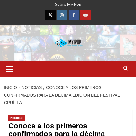
Saltar
Sobre MyiPop
al
contenido
Twitter
Instagram
Facebook
YouTube
Menú
primario
INICIO
NOTICIAS
CONOCE A LOS PRIMEROS
CONFIRMADOS PARA LA DÉCIMA EDICIÓN DEL FESTIVAL
CRUÏLLA
Noticias
Conoce a los primeros
confirmados para la décima