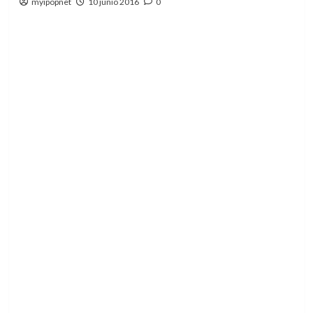
myipopnet
10 junio 2016
0