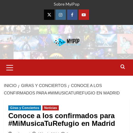
Saltar
Sobre MyiPop
al
contenido
Twitter
Instagram
Facebook
YouTube
Menú
primario
INICIO
GIRAS Y CONCIERTOS
CONOCE A LOS
CONFIRMADOS PARA #MIMUSICATUREFUGIO EN MADRID
Giras y Conciertos
Noticias
Conoce a los confirmados para
#MiMusicaTuRefugio en Madrid