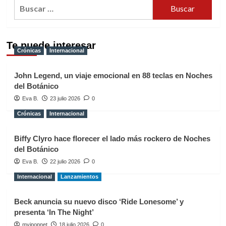
Buscar:
Te puede interesar
Crónicas
Internacional
John Legend, un viaje emocional en 88 teclas en Noches
del Botánico
Eva B.
23 julio 2026
0
Crónicas
Internacional
Biffy Clyro hace florecer el lado más rockero de Noches
del Botánico
Eva B.
22 julio 2026
0
Internacional
Lanzamientos
Beck anuncia su nuevo disco ‘Ride Lonesome’ y
presenta ‘In The Night’
myipopnet
18 julio 2026
0