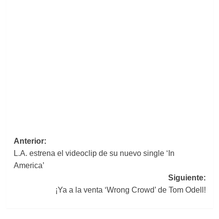
Navegación
Anterior:
L.A. estrena el videoclip de su nuevo single ‘In
de
America’
entradas
Siguiente:
¡Ya a la venta ‘Wrong Crowd’ de Tom Odell!