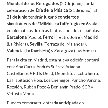
Mundial de los Refugiados
(20 de junio) con la
celebración del
Día de la Música
(21 de junio). El
21 de junio
tendrán lugar
6 conciertos
simultáneos de #MiMúsicaTuRefugio en 6 salas
emblemáticas de otras tantas ciudades españolas:
Barcelona
(Apolo),
Ferrol
(Teatro Jofre),
Madrid
(La Riviera),
Sevilla
(Terraza del Malandar),
Valencia
(La Rambleta) y
Zaragoza
(Las Armas).
Para la cita en Madrid, esta nueva edición contará
con: Ana Curra, Andrés Suárez, Ariadna
Castellanos + Ed Is Dead, Depedro, Jacobo Serra,
La Habitación Roja, Los Enemigos, Pancho Varona,
Rozalén, Rubén Pozo & Benjamín Prado, SCR y
Vetusta Morla.
Puedes comprar tu entrada anticipada en