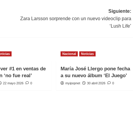
Siguiente:
Zara Larsson sorprende con un nuevo videoclip para
‘Lush Life’
oticias
Nacional
Noticias
iver #1 en ventas de
María José Llergo pone fecha
n ‘no fue real’
a su nuevo álbum ‘El Juego’
22 mayo 2026
0
myipopnet
30 abril 2026
0