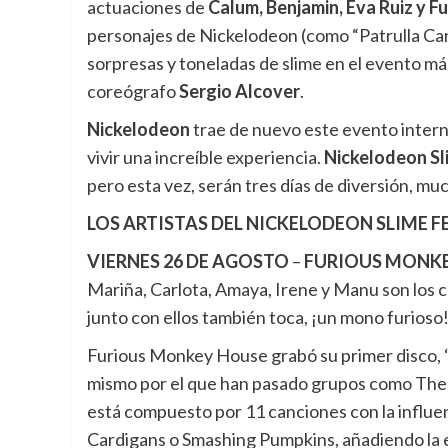
actuaciones de
Calum, Benjamin, Eva Ruiz y 
personajes de Nickelodeon (como “Patrulla Can
sorpresas y toneladas de slime en el evento más 
coreógrafo
Sergio Alcover
.
Nickelodeon
trae de nuevo este evento intern
vivir una increíble experiencia.
Nickelodeon Sl
pero esta vez, serán tres días de diversión, muc
LOS ARTISTAS DEL NICKELODEON SLIME F
VIERNES 26 DE AGOSTO
–
FURIOUS MONK
Mariña, Carlota, Amaya, Irene y Manu son los
junto con ellos también toca, ¡un mono furioso
Furious Monkey House grabó su primer disco, 
mismo por el que han pasado grupos como The B
está compuesto por 11 canciones con la influen
Cardigans o Smashing Pumpkins, añadiendo la e