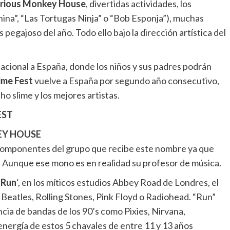
Furious Monkey House
, divertidas actividades, los
ina”, “Las Tortugas Ninja” o “Bob Esponja”), muchas
pegajoso del año. Todo ello bajo la dirección artística del
acional a España, donde los niños y sus padres podrán
ime Fest
vuelve a España por segundo año consecutivo,
ho slime y los mejores artistas.
EST
EY HOUSE
 componentes del grupo que recibe este nombre ya que
! Aunque ese mono es en realidad su profesor de música.
‘
Run
‘, en los míticos estudios Abbey Road de Londres, el
eatles, Rolling Stones, Pink Floyd o Radiohead. “Run”
cia de bandas de los 90’s como Pixies, Nirvana,
nergía de estos 5 chavales de entre 11 y 13 años