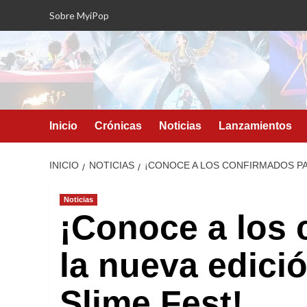
Saltar
Sobre MyiPop
al
contenido
Inicio
Crónicas
Noticias
Lanzamientos
INICIO
NOTICIAS
¡CONOCE A LOS CONFIRMADOS PA
Noticias
¡Conoce a los 
la nueva edici
Slime Fest!