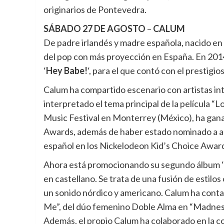
originarios de Pontevedra.
SÁBADO 27 DE AGOSTO
–
CALUM
De padre irlandés y madre española, nacido en
del pop con más proyección en España. En 2014
‘
Hey Babe!
‘, para el que contó con el prestig
Calum ha compartido escenario con artistas in
interpretado el tema principal de la película “
Music Festival en Monterrey (México), ha ganad
Awards, además de haber estado nominado a arti
español en los Nickelodeon Kid’s Choice Awar
Ahora está promocionando su segundo álbum ‘
en castellano. Se trata de una fusión de estilos
un sonido nórdico y americano. Calum ha conta
Me”, del dúo femenino Doble Alma en “Madness”
Además, el propio Calum ha colaborado en la co