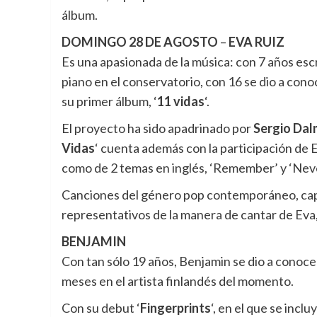
álbum.
DOMINGO 28 DE AGOSTO
–
EVA RUIZ
Es una apasionada de la música: con 7 años escr
piano en el conservatorio, con 16 se dio a cono
su primer álbum, ‘
11 vidas
‘.
El proyecto ha sido apadrinado por
Sergio Dal
Vidas
‘ cuenta además con la participación de 
como de 2 temas en inglés, ‘Remember’ y ‘Neve
Canciones del género pop contemporáneo, capac
representativos de la manera de cantar de Eva,
BENJAMIN
Con tan sólo 19 años, Benjamin se dio a conoce
meses en el artista finlandés del momento.
Con su debut ‘
Fingerprints
‘, en el que se inclu