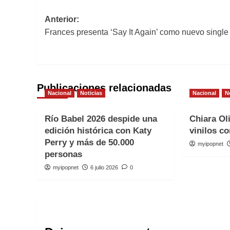
Navegación
Anterior:
Frances presenta ‘Say It Again’ como nuevo single
de
entradas
Publicaciones relacionadas
Nacional
Noticias
Nacional
N
Río Babel 2026 despide una
Chiara Ol
edición histórica con Katy
vinilos co
Perry y más de 50.000
myipopnet
personas
myipopnet
6 julio 2026
0