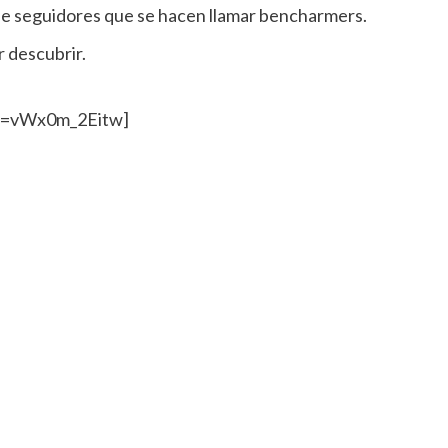
de seguidores que se hacen llamar bencharmers.
 descubrir.
v=vWx0m_2Eitw]