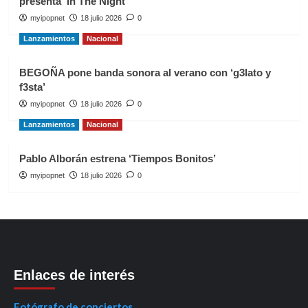
presenta ‘In The Night’
myipopnet
18 julio 2026
0
Lanzamientos
Nacional
BEGOÑA pone banda sonora al verano con ‘g3lato y
f3sta’
myipopnet
18 julio 2026
0
Lanzamientos
Nacional
Pablo Alborán estrena ‘Tiempos Bonitos’
myipopnet
18 julio 2026
0
Enlaces de interés
Fotógrafo de conciertos