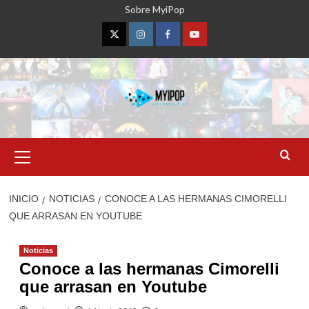
Saltar
Sobre MyiPop
al
contenido
Twitter
Instagram
Facebook
YouTube
Menú
primario
INICIO
NOTICIAS
CONOCE A LAS HERMANAS CIMORELLI
QUE ARRASAN EN YOUTUBE
Noticias
Conoce a las hermanas Cimorelli
que arrasan en Youtube