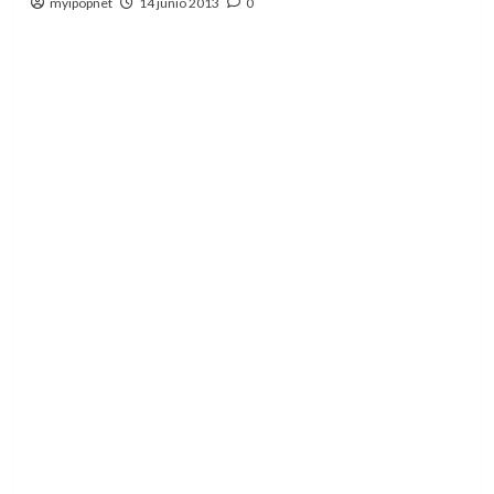
myipopnet
14 junio 2013
0