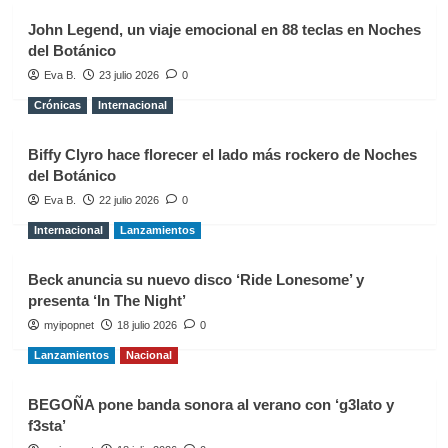
John Legend, un viaje emocional en 88 teclas en Noches
del Botánico
Eva B.
23 julio 2026
0
Crónicas
Internacional
Biffy Clyro hace florecer el lado más rockero de Noches
del Botánico
Eva B.
22 julio 2026
0
Internacional
Lanzamientos
Beck anuncia su nuevo disco ‘Ride Lonesome’ y
presenta ‘In The Night’
myipopnet
18 julio 2026
0
Lanzamientos
Nacional
BEGOÑA pone banda sonora al verano con ‘g3lato y
f3sta’