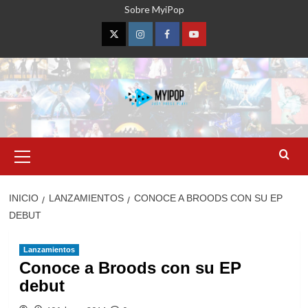
Saltar
Sobre MyiPop
al
contenido
Twitter
Instagram
Facebook
YouTube
Menú
primario
INICIO
LANZAMIENTOS
CONOCE A BROODS CON SU EP
DEBUT
Lanzamientos
Conoce a Broods con su EP
debut