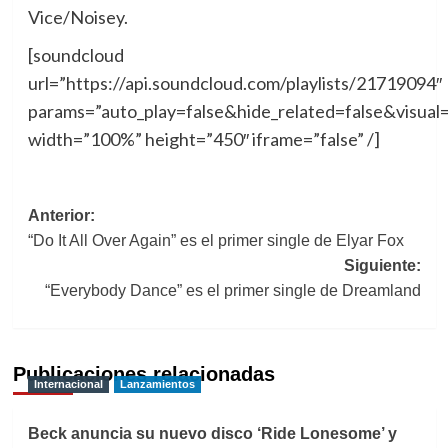
Vice/Noisey.
[soundcloud
url=”https://api.soundcloud.com/playlists/21719094″
params=”auto_play=false&hide_related=false&visual=
width=”100%” height=”450″ iframe=”false” /]
Navegación
Anterior:
“Do It All Over Again” es el primer single de Elyar Fox
de
Siguiente:
entradas
“Everybody Dance” es el primer single de Dreamland
Publicaciones relacionadas
Internacional
Lanzamientos
Beck anuncia su nuevo disco ‘Ride Lonesome’ y