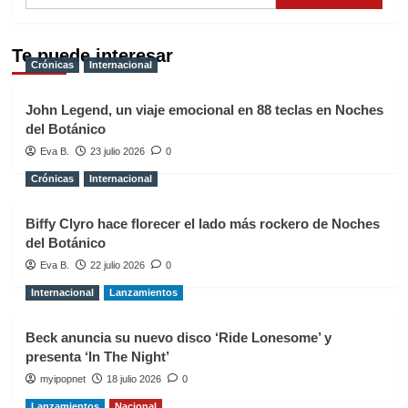
Te puede interesar
Crónicas
Internacional
John Legend, un viaje emocional en 88 teclas en Noches
del Botánico
Eva B.
23 julio 2026
0
Crónicas
Internacional
Biffy Clyro hace florecer el lado más rockero de Noches
del Botánico
Eva B.
22 julio 2026
0
Internacional
Lanzamientos
Beck anuncia su nuevo disco ‘Ride Lonesome’ y
presenta ‘In The Night’
myipopnet
18 julio 2026
0
Lanzamientos
Nacional