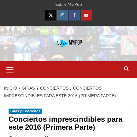
Saltar
Sobre MyiPop
al
contenido
Twitter
Instagram
Facebook
YouTube
Menú
primario
INICIO
GIRAS Y CONCIERTOS
CONCIERTOS
IMPRESCINDIBLES PARA ESTE 2016 (PRIMERA PARTE)
Giras y Conciertos
Conciertos imprescindibles para
este 2016 (Primera Parte)