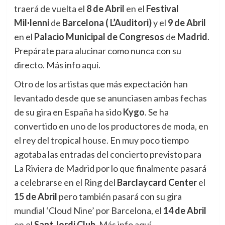
traerá de vuelta el
8 de Abril
en el
Festival
Mil·lenni
de
Barcelona (
L’Auditori)
y el
9 de Abril
en el
Palacio Municipal de Congresos
de
Madrid
.
Prepárate para alucinar como nunca con su
directo. Más info aquí.
Otro de los artistas que más expectación han
levantado desde que se anunciasen ambas fechas
de su gira en España ha sido
Kygo
. Se ha
convertido en uno de los productores de moda, en
el rey del tropical house. En muy poco tiempo
agotaba las entradas del concierto previsto para
La Riviera de Madrid por lo que finalmente pasará
a celebrarse en el Ring del
Barclaycard Center
el
15 de Abril
pero también pasará con su gira
mundial ‘Cloud Nine’ por Barcelona, el
14 de Abril
en el
Sant Jordi Club
. Más info aquí.