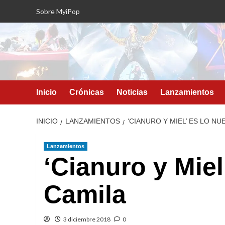
Saltar
Sobre MyiPop
al
contenido
Inicio
Crónicas
Noticias
Lanzamientos
INICIO
LANZAMIENTOS
‘CIANURO Y MIEL’ ES LO N
Lanzamientos
‘Cianuro y Miel
Camila
3 diciembre 2018
0