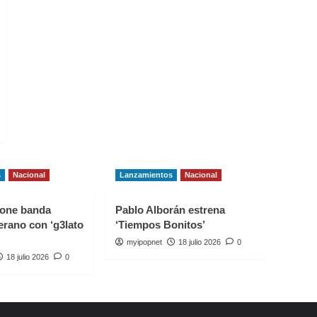
s
Nacional
Lanzamientos
Nacional
one banda
Pablo Alborán estrena
erano con ‘g3lato
‘Tiempos Bonitos’
myipopnet
18 julio 2026
0
18 julio 2026
0