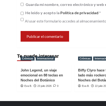
Guarda mi nombre, correo electrónico y web 
He leído y acepto la
Política de privacidad
*
Al usar este formulario accedes al almacenamiento
Te puede interesar
Crónicas
Internacional
Crónicas
Internaci
John Legend, un viaje
Biffy Clyro hace 
emocional en 88 teclas en
lado más rocker
Noches del Botánico
Noches del Botá
Eva B.
23 julio 2026
0
Eva B.
22 julio 2