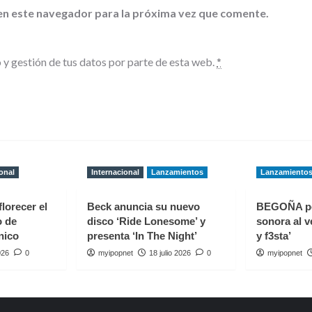
en este navegador para la próxima vez que comente.
 y gestión de tus datos por parte de esta web.
*
onal
Internacional
Lanzamientos
Lanzamiento
florecer el
Beck anuncia su nuevo
BEGOÑA p
o de
disco ‘Ride Lonesome’ y
sonora al v
nico
presenta ‘In The Night’
y f3sta’
026
0
myipopnet
18 julio 2026
0
myipopnet