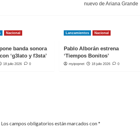
nuevo de Ariana Grande
s
Nacional
Lanzamientos
Nacional
one banda sonora
Pablo Alborán estrena
con ‘g3lato y f3sta’
‘Tiempos Bonitos’
18 julio 2026
0
myipopnet
18 julio 2026
0
Los campos obligatorios están marcados con
*