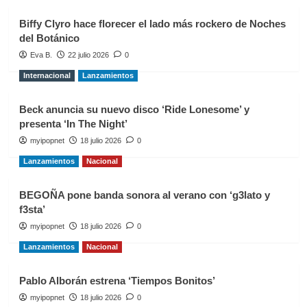
Biffy Clyro hace florecer el lado más rockero de Noches
del Botánico
Eva B.
22 julio 2026
0
Internacional
Lanzamientos
Beck anuncia su nuevo disco ‘Ride Lonesome’ y
presenta ‘In The Night’
myipopnet
18 julio 2026
0
Lanzamientos
Nacional
BEGOÑA pone banda sonora al verano con ‘g3lato y
f3sta’
myipopnet
18 julio 2026
0
Lanzamientos
Nacional
Pablo Alborán estrena ‘Tiempos Bonitos’
myipopnet
18 julio 2026
0