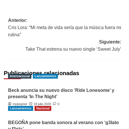
Navegación
Anterior:
Cris Lora: “Mi meta de vida sería que la música fuera mi
de
rutina”
entradas
Siguiente:
Take That estrena su nuevo single ‘Sweet July’
Publicaciones relacionadas
Internacional
Lanzamientos
Beck anuncia su nuevo disco ‘Ride Lonesome’ y
presenta ‘In The Night’
myipopnet
18 julio 2026
0
Lanzamientos
Nacional
BEGOÑA pone banda sonora al verano con ‘g3lato
y f3sta’