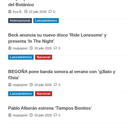
del Botánico
Eva B.
22 julio 2026
0
Internacional
Lanzamientos
Beck anuncia su nuevo disco ‘Ride Lonesome’ y
presenta ‘In The Night’
myipopnet
18 julio 2026
0
Lanzamientos
Nacional
BEGOÑA pone banda sonora al verano con ‘g3lato y
f3sta’
myipopnet
18 julio 2026
0
Lanzamientos
Nacional
Pablo Alborán estrena ‘Tiempos Bonitos’
myipopnet
18 julio 2026
0