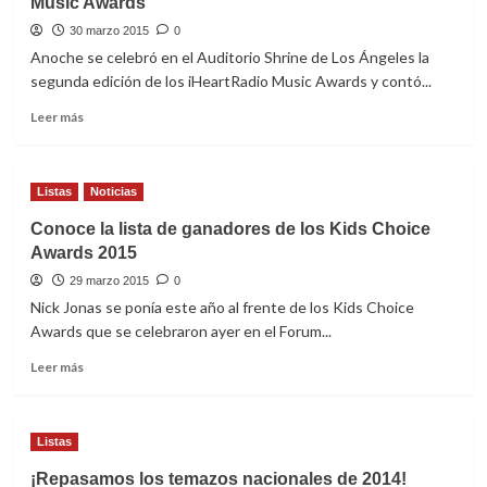
Music Awards
30 marzo 2015
0
Anoche se celebró en el Auditorio Shrine de Los Ángeles la
segunda edición de los iHeartRadio Music Awards y contó...
Leer
Leer más
más
sobre
Taylor
Listas
Noticias
Swift
máxima
Conoce la lista de ganadores de los Kids Choice
triunfadora
Awards 2015
de
los
29 marzo 2015
0
iHeartRadio
Nick Jonas se ponía este año al frente de los Kids Choice
Music
Awards que se celebraron ayer en el Forum...
Awards
Leer
Leer más
más
sobre
Conoce
Listas
la
lista
¡Repasamos los temazos nacionales de 2014!