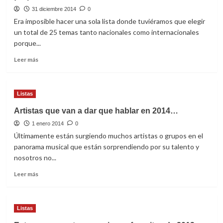
de
31 diciembre 2014
ganadores
0
de
Era imposible hacer una sola lista donde tuviéramos que elegir
los
un total de 25 temas tanto nacionales como internacionales
Kids
porque...
Choice
Awards
Leer
Leer más
2015
más
sobre
¡Repasamos
Listas
los
temazos
Artistas que van a dar que hablar en 2014…
nacionales
1 enero 2014
de
0
2014!
Últimamente están surgiendo muchos artistas o grupos en el
panorama musical que están sorprendiendo por su talento y
nosotros no...
Leer
Leer más
más
sobre
Artistas
Listas
que
van