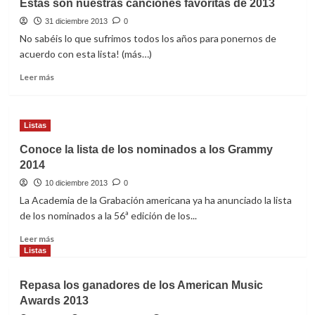
Estas son nuestras canciones favoritas de 2013
a
31 diciembre 2013
dar
0
que
No sabéis lo que sufrimos todos los años para ponernos de
hablar
acuerdo con esta lista! (más…)
en
Leer
2014…
Leer más
más
sobre
Estas
Listas
son
nuestras
Conoce la lista de los nominados a los Grammy
canciones
2014
favoritas
de
10 diciembre 2013
0
2013
La Academia de la Grabación americana ya ha anunciado la lista
de los nominados a la 56ª edición de los...
Leer
Leer más
más
Listas
sobre
Conoce
Repasa los ganadores de los American Music
la
Awards 2013
lista