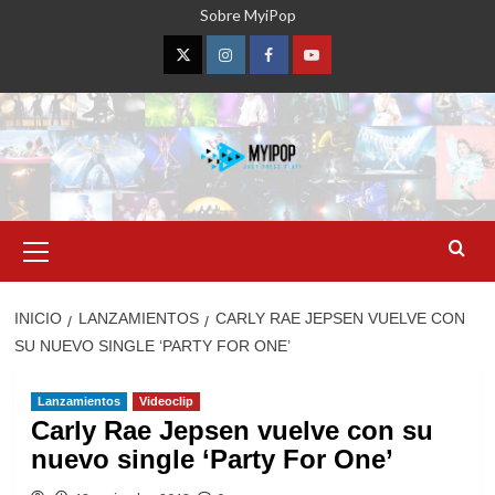
Saltar
Sobre MyiPop
al
contenido
Twitter
Instagram
Facebook
YouTube
Menú
primario
INICIO
LANZAMIENTOS
CARLY RAE JEPSEN VUELVE CON
SU NUEVO SINGLE ‘PARTY FOR ONE’
Lanzamientos
Videoclip
Carly Rae Jepsen vuelve con su
nuevo single ‘Party For One’