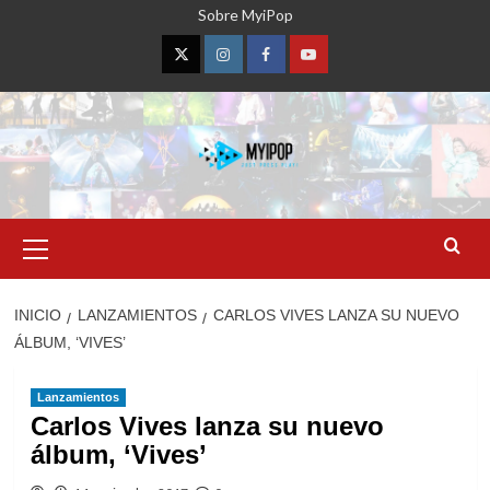
Saltar
Sobre MyiPop
al
contenido
Twitter
Instagram
Facebook
YouTube
Menú
primario
INICIO
LANZAMIENTOS
CARLOS VIVES LANZA SU NUEVO
ÁLBUM, ‘VIVES’
Lanzamientos
Carlos Vives lanza su nuevo
álbum, ‘Vives’