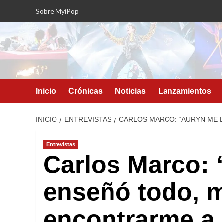
Saltar
Sobre MyiPop
al
contenido
Inicio
Crónicas
Noticias
Lanzamientos
INICIO
ENTREVISTAS
CARLOS MARCO: “AURYN ME 
Entrevistas
Carlos Marco: 
enseñó todo, 
encontrarme a