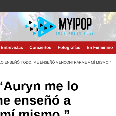
Entrevistas
Conciertos
Fotografías
En Femenino
LO ENSEÑÓ TODO, ME ENSEÑÓ A ENCONTRARME A MÍ MISMO.”
“Auryn me lo
me enseñó a
 mí mismo.”