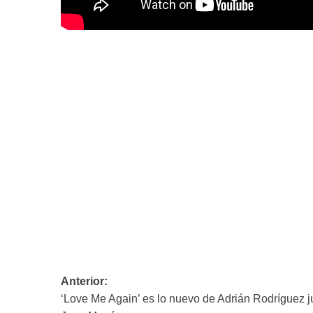
Navegación
Anterior:
‘Love Me Again’ es lo nuevo de Adrián Rodríguez j
de