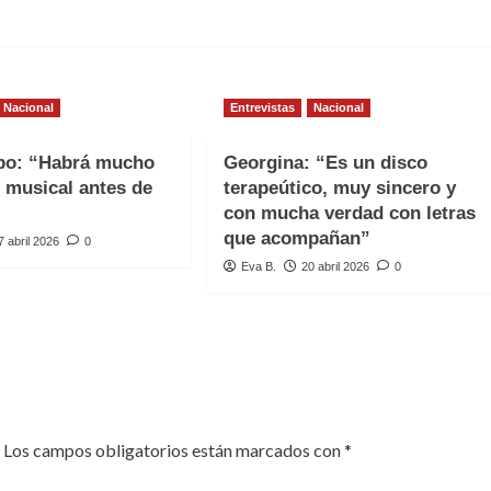
Nacional
Entrevistas
Nacional
spo: “Habrá mucho
Georgina: “Es un disco
 musical antes de
terapeútico, muy sincero y
con mucha verdad con letras
que acompañan”
7 abril 2026
0
Eva B.
20 abril 2026
0
Los campos obligatorios están marcados con
*