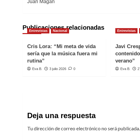
Juan Magán
entradas
Publicaciones relacionadas
Entrevistas
Nacional
Entrevistas
Cris Lora: “Mi meta de vida
Javi Cre
sería que la música fuera mi
contenido
rutina”
verano”
Eva B.
3 julio 2026
0
Eva B.
2
Deja una respuesta
Tu dirección de correo electrónico no será publicada.