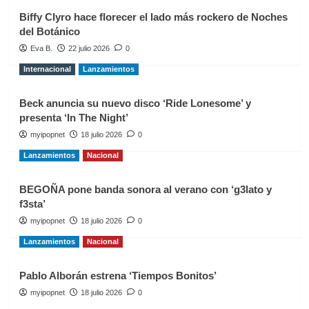
Biffy Clyro hace florecer el lado más rockero de Noches
del Botánico
Eva B.
22 julio 2026
0
Internacional
Lanzamientos
Beck anuncia su nuevo disco ‘Ride Lonesome’ y
presenta ‘In The Night’
myipopnet
18 julio 2026
0
Lanzamientos
Nacional
BEGOÑA pone banda sonora al verano con ‘g3lato y
f3sta’
myipopnet
18 julio 2026
0
Lanzamientos
Nacional
Pablo Alborán estrena ‘Tiempos Bonitos’
myipopnet
18 julio 2026
0