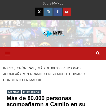
Saltar
Sobre MyiPop
al
contenido
Twitter
Instagram
Facebook
YouTube
Menú
primario
INICIO
CRÓNICAS
MÁS DE 80.000 PERSONAS
ACOMPAÑARON A CAMILO EN SU MULTITUDINARIO
CONCIERTO EN MADRID
Crónicas
Internacional
Más de 80.000 personas
acompañaron a Camilo en su