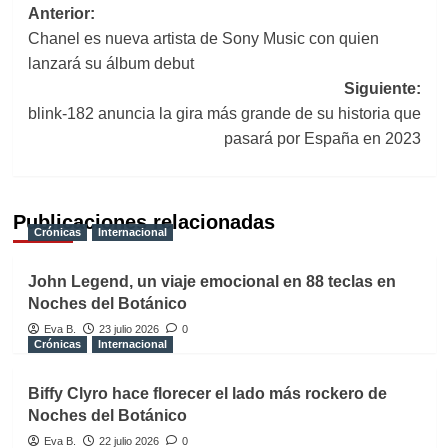
Navegación
Anterior:
Chanel es nueva artista de Sony Music con quien
de
lanzará su álbum debut
entradas
Siguiente:
blink-182 anuncia la gira más grande de su historia que
pasará por España en 2023
Publicaciones relacionadas
Crónicas
Internacional
John Legend, un viaje emocional en 88 teclas en
Noches del Botánico
Eva B.
23 julio 2026
0
Crónicas
Internacional
Biffy Clyro hace florecer el lado más rockero de
Noches del Botánico
Eva B.
22 julio 2026
0