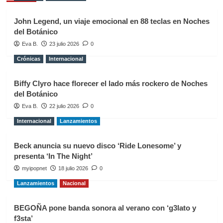
John Legend, un viaje emocional en 88 teclas en Noches
del Botánico
Eva B.
23 julio 2026
0
Crónicas
Internacional
Biffy Clyro hace florecer el lado más rockero de Noches
del Botánico
Eva B.
22 julio 2026
0
Internacional
Lanzamientos
Beck anuncia su nuevo disco ‘Ride Lonesome’ y
presenta ‘In The Night’
myipopnet
18 julio 2026
0
Lanzamientos
Nacional
BEGOÑA pone banda sonora al verano con ‘g3lato y
f3sta’