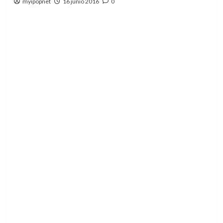
myipopnet
16 junio 2016
0