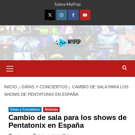
Saltar
Sobre MyiPop
al
contenido
Twitter
Instagram
Facebook
YouTube
Menú
primario
INICIO
GIRAS Y CONCIERTOS
CAMBIO DE SALA PARA LOS
SHOWS DE PENTATONIX EN ESPAÑA
Giras y Conciertos
Noticias
Cambio de sala para los shows de
Pentatonix en España