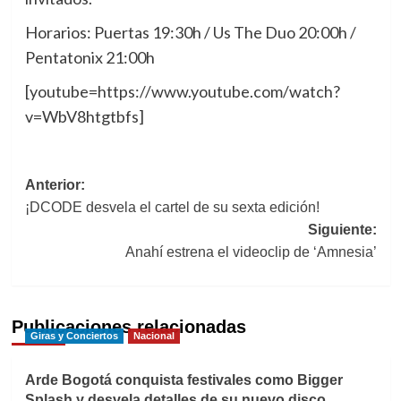
Horarios: Puertas 19:30h / Us The Duo 20:00h /
Pentatonix 21:00h
[youtube=https://www.youtube.com/watch?
v=WbV8htgtbfs]
Navegación
Anterior:
¡DCODE desvela el cartel de su sexta edición!
de
Siguiente:
entradas
Anahí estrena el videoclip de ‘Amnesia’
Publicaciones relacionadas
Giras y Conciertos
Nacional
Arde Bogotá conquista festivales como Bigger
Splash y desvela detalles de su nuevo disco