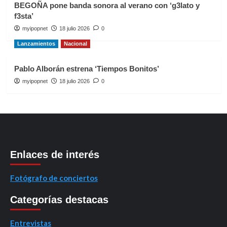
BEGOÑA pone banda sonora al verano con ‘g3lato y
f3sta’
myipopnet
18 julio 2026
0
Lanzamientos
Nacional
Pablo Alborán estrena ‘Tiempos Bonitos’
myipopnet
18 julio 2026
0
Enlaces de interés
Fotógrafo de conciertos
Categorías destacas
Entrevistas