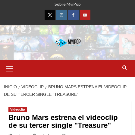
Saltar
Sobre MyiPop
al
contenido
Twitter
Instagram
Facebook
YouTube
Menú
primario
INICIO
VIDEOCLIP
BRUNO MARS ESTRENA EL VIDEOCLIP
DE SU TERCER SINGLE "TREASURE"
Videoclip
Bruno Mars estrena el videoclip
de su tercer single "Treasure"