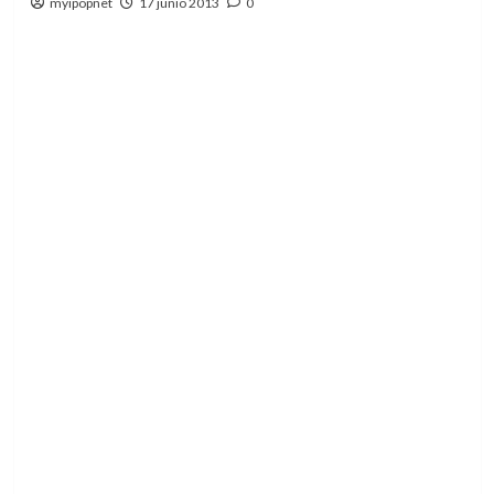
myipopnet
17 junio 2013
0