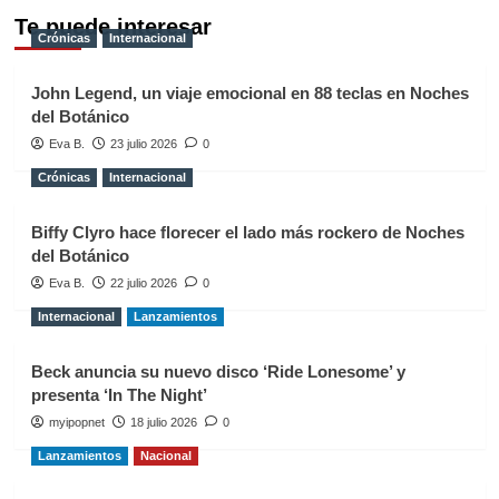
Te puede interesar
Crónicas
Internacional
John Legend, un viaje emocional en 88 teclas en Noches
del Botánico
Eva B.
23 julio 2026
0
Crónicas
Internacional
Biffy Clyro hace florecer el lado más rockero de Noches
del Botánico
Eva B.
22 julio 2026
0
Internacional
Lanzamientos
Beck anuncia su nuevo disco ‘Ride Lonesome’ y
presenta ‘In The Night’
myipopnet
18 julio 2026
0
Lanzamientos
Nacional