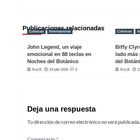
entradas
Publicaciones relacionadas
Crónicas
Internacional
Crónicas
I
John Legend, un viaje
Biffy Clyr
emocional en 88 teclas en
lado más 
Noches del Botánico
del Botán
Eva B.
23 julio 2026
0
Eva B.
2
Deja una respuesta
Tu dirección de correo electrónico no será publicada.
Comentario
*