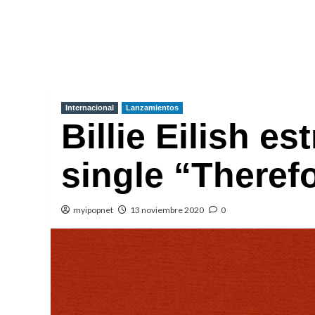
Internacional
Lanzamientos
Billie Eilish e
single “Theref
myipopnet
13 noviembre 2020
0