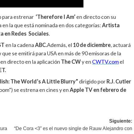
io para estrenar
‘Therefore I Am’
en directo con su
a en la que está nominada en dos categorías:
Artista
ta en Redes Sociales
.
ST
en la cadena
ABC.
Además, el
10 de diciembre
, actuará
w que se emitirá para USA en más de 90 emisoras de la
en directo en la aplicación
The CW
y en
CWTV.com
el
ET.
Eilish: The World’s A Little Blurry”
dirigido por
R.J. Cutler
oom”) se estrena en cines y en
Apple TV en febrero de
Siguiente:
tura
“De Cora <3” es el nuevo single de Rauw Alejandro con