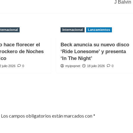
J Balvin
nternacional
Internacional
Lanzamientos
o hace florecer el
Beck anuncia su nuevo disco
rockero de Noches
‘Ride Lonesome’ y presenta
ico
‘In The Night’
2 julio 2026
0
myipopnet
18 julio 2026
0
Los campos obligatorios están marcados con
*