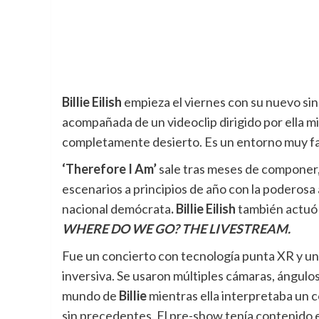
Billie Eilish
empieza el viernes con su nuevo si
acompañada de un videoclip dirigido por ella 
completamente desierto. Es un entorno muy fa
‘Therefore I Am’
sale tras meses de componer,
escenarios a principios de año con la poderosa 
nacional demócrata
. Billie Eilish
también actuó 
WHERE DO WE GO? THE LIVESTREAM.
Fue un concierto con tecnología punta XR y uni
inversiva. Se usaron múltiples cámaras, ángulo
mundo de
Billie
mientras ella interpretaba un c
sin precedentes. El pre-show tenía contenido e