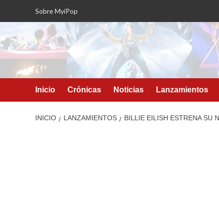
Saltar
Sobre MyiPop
al
contenido
Inicio
Crónicas
Noticias
Lanzamientos
INICIO
LANZAMIENTOS
BILLIE EILISH ESTRENA SU