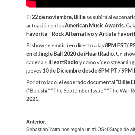
El
22 de noviembre, Billie
se subirá al escenar
actuación en los
American Music Awards.
Gal
Favorita – Rock Alternativo y
Artista Favori
El show se emitirá en directo a las
8PM EST/ P
en el
Jingle Ball 2020 de iHeartRadio
. Un sho
cadena +
iHeartRadio
y como vídeo streaming 
jueves
10 de Diciembre
desde
6PM PT / 9PM 
Por otro lado, el esperado documental
“Billie 
(“Belushi,” “The September Issue,” “The War R
2021.
Navegación
Anterior:
Sebastián Yatra nos regala un #LOS40Stage de al
de