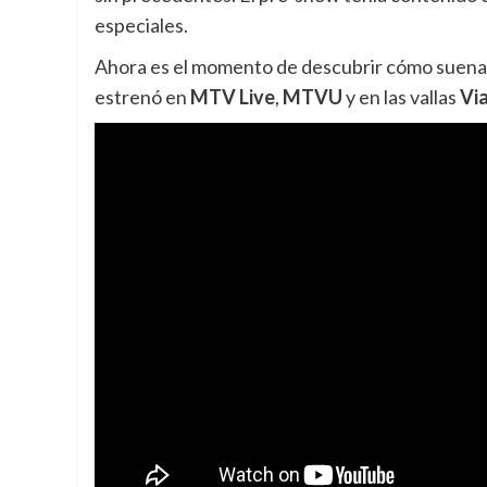
especiales.
Ahora es el momento de descubrir cómo suena 
estrenó en
MTV Live
,
MTVU
y en las vallas
Vi