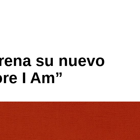
strena su nuevo
ore I Am”