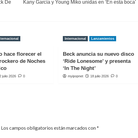
ck De
Kany García y Young Miko unidas en ‘En esta boca’
nternacional
Internacional
Lanzamientos
o hace florecer el
Beck anuncia su nuevo disco
rockero de Noches
‘Ride Lonesome’ y presenta
ico
‘In The Night’
2 julio 2026
0
myipopnet
18 julio 2026
0
Los campos obligatorios están marcados con
*