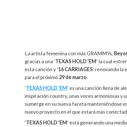
La artista femenina con más GRAMMYs,
Beyo
gracias a una ‘
TEXAS HOLD ‘EM
‘ la cual estr
esta canción y ‘
16 CARRIAGES
‘ renovando la
para el próximo
29 de marzo
.
‘
TEXAS HOLD ’EM
‘ es una canción llena de a
inspiración country, unas voces armoniosas y un
sumerge en su nueva faceta manteniéndose en l
nuevo proyecto en el que estará más conectada
‘
TEXAS HOLD ‘EM
‘ está generando una media