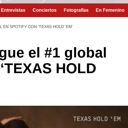
Entrevistas
Conciertos
Fotografías
En Femenino
 EN SPOTIFY CON ‘TEXAS HOLD ‘EM’
ue el #1 global
n ‘TEXAS HOLD