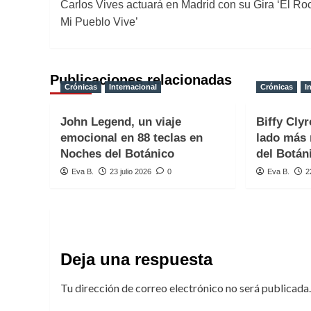
Carlos Vives actuará en Madrid con su Gira ‘El Ro
de
Mi Pueblo Vive’
entradas
Publicaciones relacionadas
Crónicas
Internacional
Crónicas
I
John Legend, un viaje
Biffy Clyr
emocional en 88 teclas en
lado más 
Noches del Botánico
del Botán
Eva B.
23 julio 2026
0
Eva B.
2
Deja una respuesta
Tu dirección de correo electrónico no será publicada.