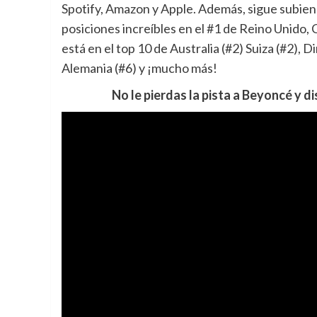
Spotify, Amazon y Apple. Además, sigue subien
posiciones increíbles en el #1 de Reino Unido, 
está en el top 10 de Australia (#2) Suiza (#2), D
Alemania (#6) y ¡mucho más!
No le pierdas la pista a Beyoncé y 