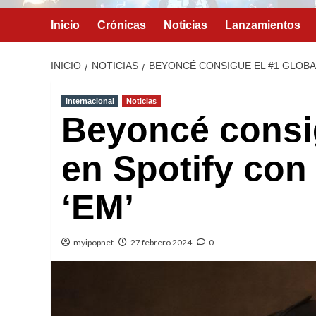
Inicio
Crónicas
Noticias
Lanzamientos
INICIO
NOTICIAS
BEYONCÉ CONSIGUE EL #1 GLOBAL
Internacional
Noticias
Beyoncé consig
en Spotify co
‘EM’
myipopnet
27 febrero 2024
0