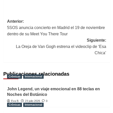
Navegación
Anterior:
5SOS anuncia concierto en Madrid el 19 de noviembre
de
dentro de su Meet You There Tour
entradas
Siguiente:
La Oreja de Van Gogh estrena el videoclip de ‘Esa
Chica’
Publicaciones relacionadas
Crónicas
Internacional
John Legend, un viaje emocional en 88 teclas en
Noches del Botánico
Eva B.
23 julio 2026
0
Crónicas
Internacional