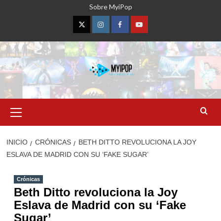
Saltar
Sobre MyiPop
al
contenido
Twitter
Instagram
Facebook
YouTube
Menú
primario
INICIO
CRÓNICAS
BETH DITTO REVOLUCIONA LA JOY
ESLAVA DE MADRID CON SU ‘FAKE SUGAR’
Crónicas
Beth Ditto revoluciona la Joy
Eslava de Madrid con su ‘Fake
Sugar’