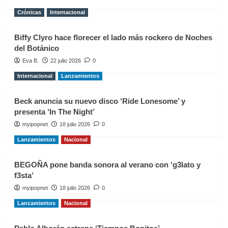
Crónicas
Internacional
Biffy Clyro hace florecer el lado más rockero de Noches
del Botánico
Eva B.
22 julio 2026
0
Internacional
Lanzamientos
Beck anuncia su nuevo disco ‘Ride Lonesome’ y
presenta ‘In The Night’
myipopnet
18 julio 2026
0
Lanzamientos
Nacional
BEGOÑA pone banda sonora al verano con ‘g3lato y
f3sta’
myipopnet
18 julio 2026
0
Lanzamientos
Nacional