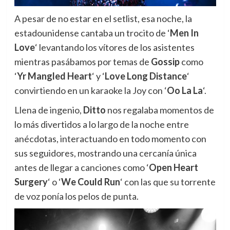
A pesar de no estar en el setlist, esa noche, la
estadounidense cantaba un trocito de ‘
Men In
Love
‘ levantando los vítores de los asistentes
mientras pasábamos por temas de
Gossip
como
‘
Yr Mangled Heart
‘ y ‘
Love Long Distance
‘
convirtiendo en un karaoke la Joy con ‘
Oo La La
‘.
Llena de ingenio,
Ditto
nos regalaba momentos de
lo más divertidos a lo largo de la noche entre
anécdotas, interactuando en todo momento con
sus seguidores, mostrando una cercanía única
antes de llegar a canciones como ‘
Open Heart
Surgery
‘ o ‘
We Could Run
‘ con las que su torrente
de voz ponía los pelos de punta.