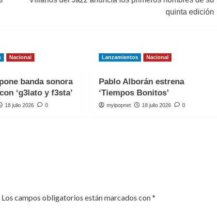
quinta edición
s
Nacional
Lanzamientos
Nacional
one banda sonora
Pablo Alborán estrena
con ‘g3lato y f3sta’
‘Tiempos Bonitos’
18 julio 2026
0
myipopnet
18 julio 2026
0
Los campos obligatorios están marcados con
*