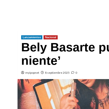
Lanzamientos
Nacional
Bely Basarte pu
niente’
myipopnet
8 septiembre 2025
0