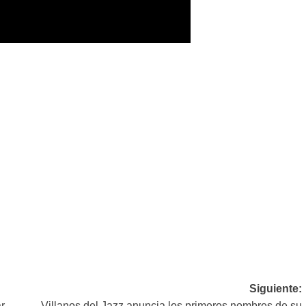
Siguiente:
r
Villanos del Jazz anuncia los primeros nombres de su