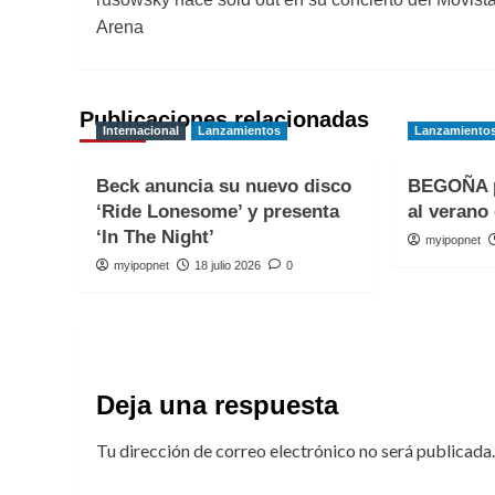
de
Arena
entradas
Publicaciones relacionadas
Internacional
Lanzamientos
Lanzamiento
Beck anuncia su nuevo disco
BEGOÑA p
‘Ride Lonesome’ y presenta
al verano 
‘In The Night’
myipopnet
myipopnet
18 julio 2026
0
Deja una respuesta
Tu dirección de correo electrónico no será publicada.