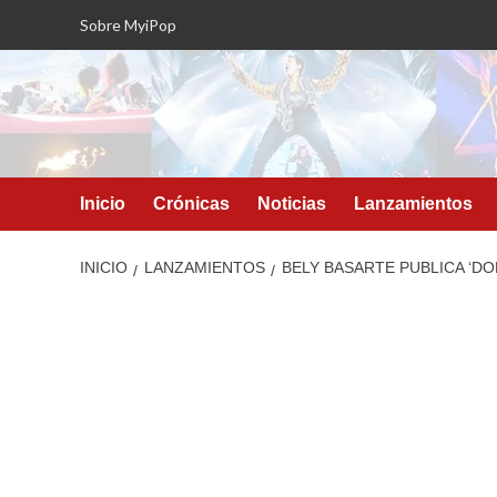
Saltar
Sobre MyiPop
al
contenido
Inicio
Crónicas
Noticias
Lanzamientos
INICIO
LANZAMIENTOS
BELY BASARTE PUBLICA ‘DO