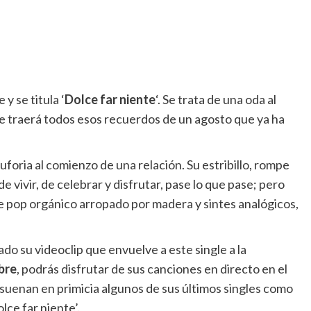
y se titula ‘
Dolce far niente
‘. Se trata de una oda al
e traerá todos esos recuerdos de un agosto que ya ha
oria al comienzo de una relación. Su estribillo, rompe
 vivir, de celebrar y disfrutar, pase lo que pase; pero
e pop orgánico arropado por madera y sintes analógicos,
do su videoclip que envuelve a este single a la
bre
, podrás disfrutar de sus canciones en directo en el
uenan en primicia algunos de sus últimos singles como
olce far niente’.