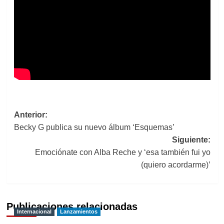
Navegación
Anterior:
Becky G publica su nuevo álbum ‘Esquemas’
de
Siguiente:
entradas
Emociónate con Alba Reche y ‘esa también fui yo
(quiero acordarme)’
Publicaciones relacionadas
Internacional
Lanzamientos