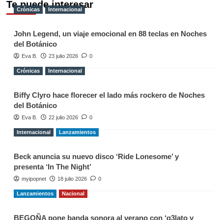
Te puede interesar
Crónicas
Internacional
John Legend, un viaje emocional en 88 teclas en Noches
del Botánico
Eva B.
23 julio 2026
0
Crónicas
Internacional
Biffy Clyro hace florecer el lado más rockero de Noches
del Botánico
Eva B.
22 julio 2026
0
Internacional
Lanzamientos
Beck anuncia su nuevo disco ‘Ride Lonesome’ y
presenta ‘In The Night’
myipopnet
18 julio 2026
0
Lanzamientos
Nacional
BEGOÑA pone banda sonora al verano con ‘g3lato y