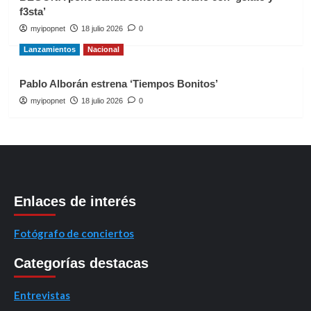
f3sta’
myipopnet
18 julio 2026
0
Lanzamientos
Nacional
Pablo Alborán estrena ‘Tiempos Bonitos’
myipopnet
18 julio 2026
0
Enlaces de interés
Fotógrafo de conciertos
Categorías destacas
Entrevistas