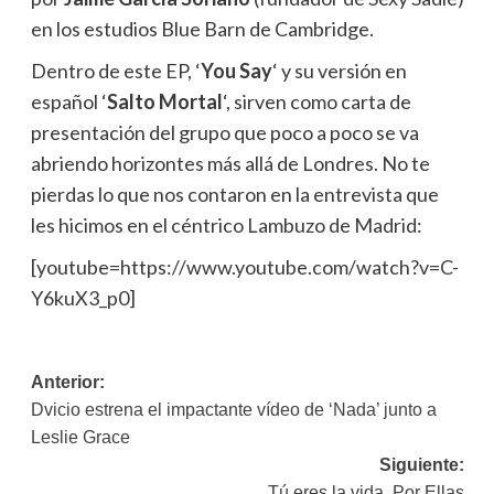
en los estudios Blue Barn de Cambridge.
Dentro de este EP, ‘
You Say
‘ y su versión en
español ‘
Salto Mortal
‘, sirven como carta de
presentación del grupo que poco a poco se va
abriendo horizontes más allá de Londres. No te
pierdas lo que nos contaron en la entrevista que
les hicimos en el céntrico Lambuzo de Madrid:
[youtube=https://www.youtube.com/watch?v=C-
Y6kuX3_p0]
Navegación
Anterior:
Dvicio estrena el impactante vídeo de ‘Nada’ junto a
de
Leslie Grace
entradas
Siguiente:
Tú eres la vida, Por Ellas