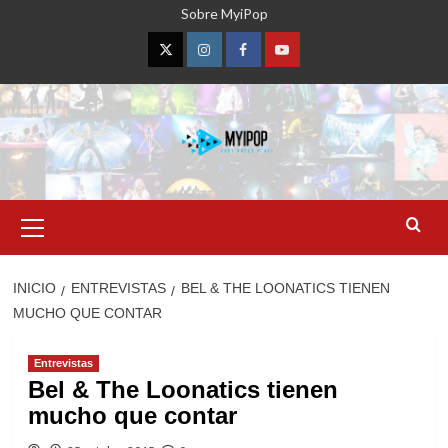
Saltar
Sobre MyiPop
al
contenido
Twitter
Instagram
Facebook
YouTube
Menú
primario
INICIO
ENTREVISTAS
BEL & THE LOONATICS TIENEN
MUCHO QUE CONTAR
Entrevistas
Bel & The Loonatics tienen
mucho que contar