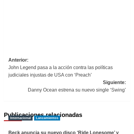
Navegación
Anterior:
John Legend pasa a la acción contra las políticas
de
judiciales injustas de USA con ‘Preach’
entradas
Siguiente:
Danny Ocean estrena su nuevo single ‘Swing’
Publicaciones relacionadas
Internacional
Lanzamientos
Beck anuncia su nuevo disco ‘Ride Lonesome’ y