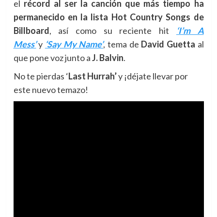
el
récord al ser la canción que más tiempo ha
permanecido en la lista Hot Country Songs de
Billboard
, así como su reciente hit
‘I’m A
Mess’
y
‘Say My Name’
, tema de
David Guetta
al
que pone voz junto a
J. Balvin
.
No te pierdas ‘
Last Hurrah’
y ¡déjate llevar por
este nuevo temazo!