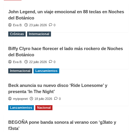
John Legend, un viaje emocional en 88 teclas en Noches
del Botánico
Eva B.
23 julio 2026
0
Crónicas
Internacional
Biffy Clyro hace florecer el lado más rockero de Noches
del Botánico
Eva B.
22 julio 2026
0
Internacional
Lanzamientos
Beck anuncia su nuevo disco ‘Ride Lonesome’ y
presenta ‘In The Night’
myipopnet
18 julio 2026
0
Lanzamientos
Nacional
BEGOÑA pone banda sonora al verano con ‘g3lato y
f3sta’