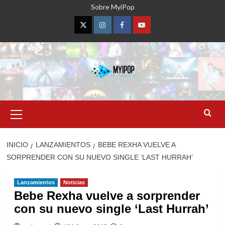
Saltar
Sobre MyiPop
al
contenido
Twitter
Instagram
Facebook
YouTube
Menú
primario
INICIO
LANZAMIENTOS
BEBE REXHA VUELVE A
SORPRENDER CON SU NUEVO SINGLE ‘LAST HURRAH’
Lanzamientos
Noticias
Bebe Rexha vuelve a sorprender
con su nuevo single ‘Last Hurrah’