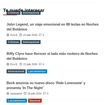
Te puede interesar
Crónicas
Internacional
John Legend, un viaje emocional en 88 teclas en Noches
del Botánico
Eva B.
23 julio 2026
0
Crónicas
Internacional
Biffy Clyro hace florecer el lado más rockero de Noches
del Botánico
Eva B.
22 julio 2026
0
Internacional
Lanzamientos
Beck anuncia su nuevo disco ‘Ride Lonesome’ y
presenta ‘In The Night’
myipopnet
18 julio 2026
0
Lanzamientos
Nacional