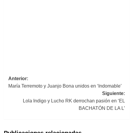
Navegación
Anterior:
María Terremoto y Juanjo Bona unidos en ‘Indomable’
de
Siguiente:
entradas
Lola Indigo y Lucho RK derrochan pasión en ‘EL
BACHATÓN DE LA L’