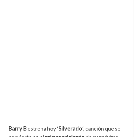
Barry B
estrena hoy ‘
Silverado
‘, canción que se
convierte en el
primer adelanto
de su próximo