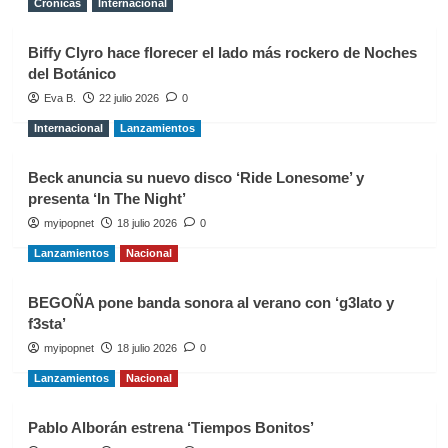
Crónicas
Internacional
Biffy Clyro hace florecer el lado más rockero de Noches
del Botánico
Eva B.
22 julio 2026
0
Internacional
Lanzamientos
Beck anuncia su nuevo disco ‘Ride Lonesome’ y
presenta ‘In The Night’
myipopnet
18 julio 2026
0
Lanzamientos
Nacional
BEGOÑA pone banda sonora al verano con ‘g3lato y
f3sta’
myipopnet
18 julio 2026
0
Lanzamientos
Nacional
Pablo Alborán estrena ‘Tiempos Bonitos’