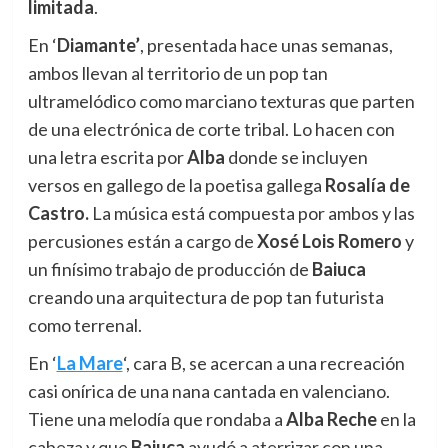
limitada
.
En ‘
Diamante’
, presentada hace unas semanas,
ambos llevan al territorio de un pop tan
ultramelódico como marciano texturas que parten
de una electrónica de corte tribal. Lo hacen con
una letra escrita por
Alba
donde se incluyen
versos en gallego de la poetisa gallega
Rosalía de
Castro.
La música está compuesta por ambos y las
percusiones están a cargo de
Xosé Lois Romero
y
un finísimo trabajo de producción de
Baiuca
creando una arquitectura de pop tan futurista
como terrenal.
En ‘
La Mare
‘, cara B, se acercan a una recreación
casi onírica de una nana cantada en valenciano.
Tiene una melodía que rondaba a
Alba Reche
en la
cabeza y que
Baiuca
ayudó a aterrizar con una