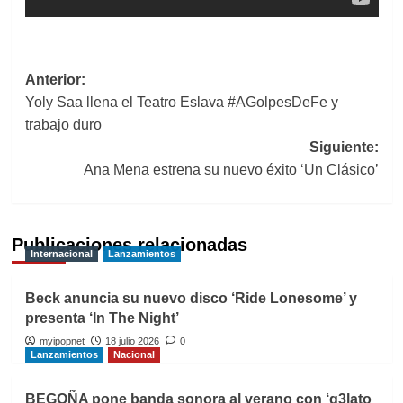
Navegación
Anterior:
Yoly Saa llena el Teatro Eslava #AGolpesDeFe y
de
trabajo duro
entradas
Siguiente:
Ana Mena estrena su nuevo éxito ‘Un Clásico’
Publicaciones relacionadas
Internacional
Lanzamientos
Beck anuncia su nuevo disco ‘Ride Lonesome’ y
presenta ‘In The Night’
myipopnet
18 julio 2026
0
Lanzamientos
Nacional
BEGOÑA pone banda sonora al verano con ‘g3lato