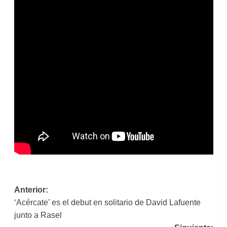
Navegación
Anterior:
‘Acércate’ es el debut en solitario de David Lafuente
de
junto a Rasel
entradas