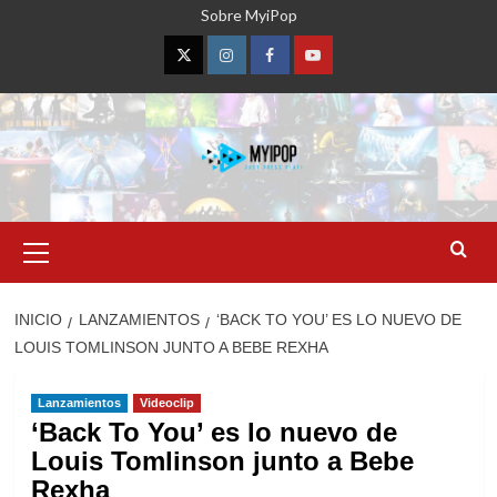
Saltar
Sobre MyiPop
al
contenido
Twitter
Instagram
Facebook
YouTube
Menú
primario
INICIO
LANZAMIENTOS
‘BACK TO YOU’ ES LO NUEVO DE
LOUIS TOMLINSON JUNTO A BEBE REXHA
Lanzamientos
Videoclip
‘Back To You’ es lo nuevo de
Louis Tomlinson junto a Bebe
Rexha