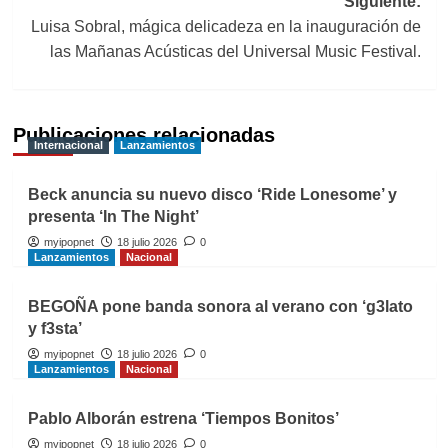
Siguiente:
Luisa Sobral, mágica delicadeza en la inauguración de
las Mañanas Acústicas del Universal Music Festival.
Publicaciones relacionadas
Internacional
Lanzamientos
Beck anuncia su nuevo disco ‘Ride Lonesome’ y
presenta ‘In The Night’
myipopnet
18 julio 2026
0
Lanzamientos
Nacional
BEGOÑA pone banda sonora al verano con ‘g3lato
y f3sta’
myipopnet
18 julio 2026
0
Lanzamientos
Nacional
Pablo Alborán estrena ‘Tiempos Bonitos’
myipopnet
18 julio 2026
0