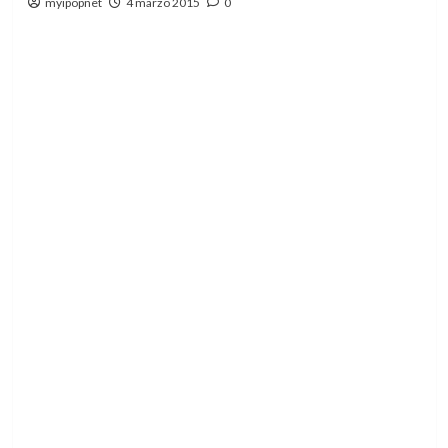
myipopnet
4 marzo 2015
0