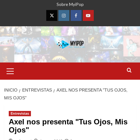
Saltar
Sobre MyiPop
al
contenido
Twitter
Instagram
Facebook
YouTube
Menú
primario
INICIO
ENTREVISTAS
AXEL NOS PRESENTA "TUS OJOS,
MIS OJOS"
Entrevistas
Axel nos presenta "Tus Ojos, Mis
Ojos"