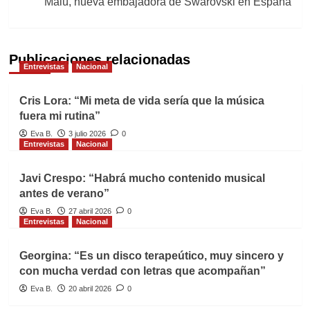
Malú, nueva embajadora de Swarovski en España
Publicaciones relacionadas
Entrevistas
Nacional
Cris Lora: “Mi meta de vida sería que la música
fuera mi rutina”
Eva B.
3 julio 2026
0
Entrevistas
Nacional
Javi Crespo: “Habrá mucho contenido musical
antes de verano”
Eva B.
27 abril 2026
0
Entrevistas
Nacional
Georgina: “Es un disco terapeútico, muy sincero y
con mucha verdad con letras que acompañan”
Eva B.
20 abril 2026
0