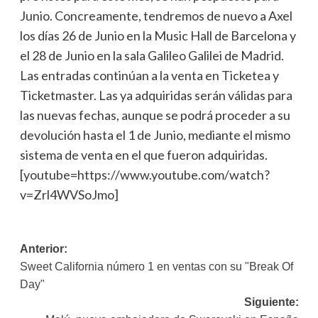
Junio. Concreamente, tendremos de nuevo a Axel
los días 26 de Junio en la Music Hall de Barcelona y
el 28 de Junio en la sala Galileo Galilei de Madrid.
Las entradas continúan a la venta en Ticketea y
Ticketmaster. Las ya adquiridas serán válidas para
las nuevas fechas, aunque se podrá proceder a su
devolución hasta el 1 de Junio, mediante el mismo
sistema de venta en el que fueron adquiridas.
[youtube=https://www.youtube.com/watch?
v=Zrl4WVSoJmo]
Navegación
Anterior:
Sweet California número 1 en ventas con su "Break Of
de
Day"
entradas
Siguiente: