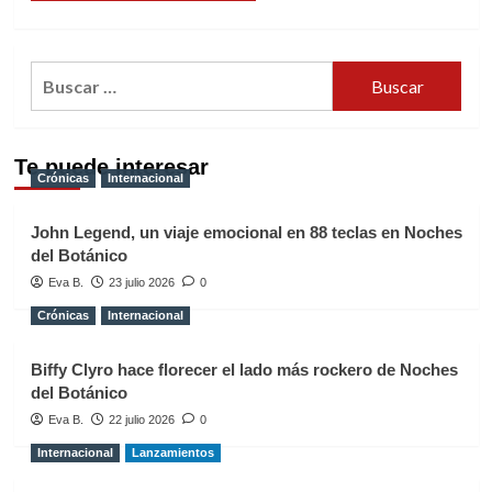
Buscar:
Te puede interesar
Crónicas
Internacional
John Legend, un viaje emocional en 88 teclas en Noches
del Botánico
Eva B.
23 julio 2026
0
Crónicas
Internacional
Biffy Clyro hace florecer el lado más rockero de Noches
del Botánico
Eva B.
22 julio 2026
0
Internacional
Lanzamientos