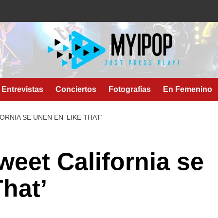
Entrevistas
Conciertos
Fotografías
En Femenino
ORNIA SE UNEN EN ‘LIKE THAT’
weet California se
That’