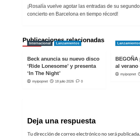
¡Rosalía vuelve agotar las entradas de su segundo
de
concierto en Barcelona en tiempo récord!
entradas
Publicaciones relacionadas
Internacional
Lanzamientos
Lanzamiento
Beck anuncia su nuevo disco
BEGOÑA p
‘Ride Lonesome’ y presenta
al verano 
‘In The Night’
myipopnet
myipopnet
18 julio 2026
0
Deja una respuesta
Tu dirección de correo electrónico no será publicada.