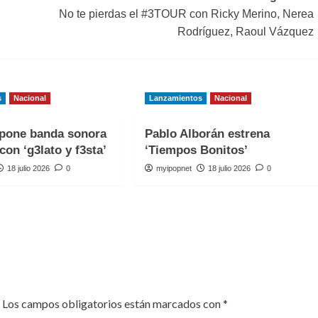
No te pierdas el #3TOUR con Ricky Merino, Nerea
Rodríguez, Raoul Vázquez
s
Nacional
Lanzamientos
Nacional
one banda sonora
Pablo Alborán estrena
con ‘g3lato y f3sta’
‘Tiempos Bonitos’
18 julio 2026
0
myipopnet
18 julio 2026
0
Los campos obligatorios están marcados con
*