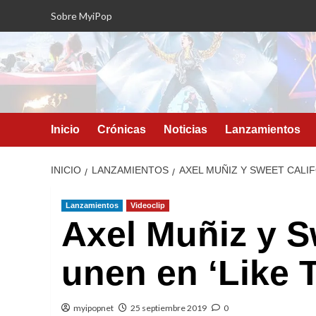
Saltar
Sobre MyiPop
al
contenido
Inicio
Crónicas
Noticias
Lanzamientos
INICIO
LANZAMIENTOS
AXEL MUÑIZ Y SWEET CALIF
Lanzamientos
Videoclip
Axel Muñiz y S
unen en ‘Like 
myipopnet
25 septiembre 2019
0