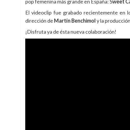
pop femenina más grande en España: S
weet Ca
El videoclip fue grabado recientemente en l
dirección de
Martín Benchimol
y la producció
¡Disfruta ya de ésta nueva colaboración!