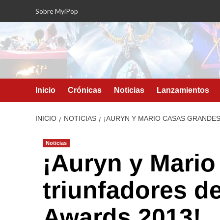
Saltar
Sobre MyiPop
al
contenido
Inicio
Crónicas
Noticias
Lanzamientos
INICIO
NOTICIAS
¡AURYN Y MARIO CASAS GRANDES
Noticias
¡Auryn y Mari
triunfadores d
Awards 2013!