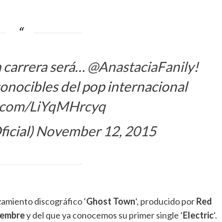
a carrera será…
@AnastaciaFanily
!
onocibles del pop internacional
er.com/LiYqMHrcyq
icial)
November 12, 2015
zamiento discográfico ‘
Ghost Town
‘, producido por
Red
iembre
y del que ya conocemos su primer single ‘
Electric
‘.