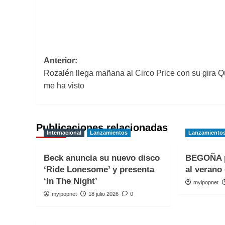
Navegación
Anterior:
Rozalén llega mañana al Circo Price con su gira Q
de
me ha visto
entradas
Publicaciones relacionadas
Internacional
Lanzamientos
Lanzamiento
Beck anuncia su nuevo disco
BEGOÑA p
‘Ride Lonesome’ y presenta
al verano 
‘In The Night’
myipopnet
myipopnet
18 julio 2026
0