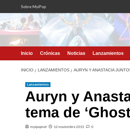
Saltar
Sobre MyiPop
al
contenido
Inicio
Crónicas
Noticias
Lanzamientos
INICIO
LANZAMIENTOS
AURYN Y ANASTACIA JUNTO
Lanzamientos
Auryn y Anasta
tema de ‘Ghos
myipopnet
12 noviembre 2015
0