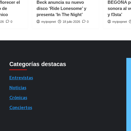
florecer el
Beck anuncia su nuevo
BEGOÑA p
o de
disco ‘Ride Lonesome’ y
sonora al v
nico
presenta ‘In The Night’
y f3sta’
026
0
myipopnet
18 julio 2026
0
myipopnet
Categorías destacas
Entrevistas
Noticias
Crónicas
Conciertos