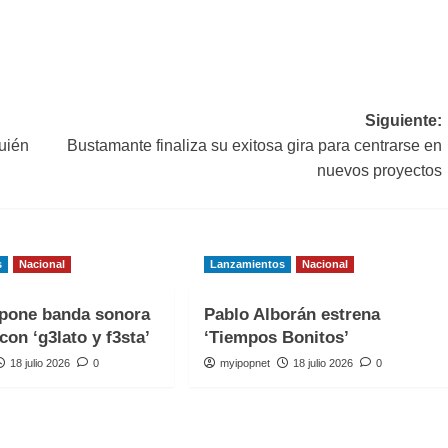
Siguiente:
uién
Bustamante finaliza su exitosa gira para centrarse en
nuevos proyectos
s
Nacional
Lanzamientos
Nacional
one banda sonora
Pablo Alborán estrena
con ‘g3lato y f3sta’
‘Tiempos Bonitos’
18 julio 2026
0
myipopnet
18 julio 2026
0