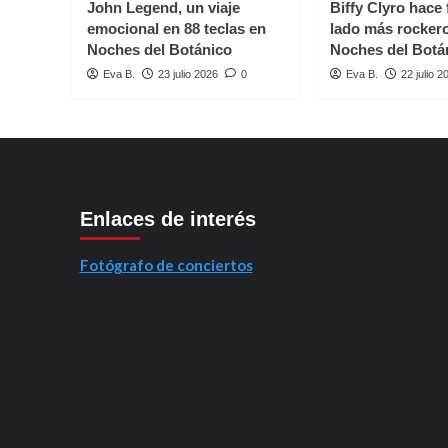
John Legend, un viaje
Biffy Clyro hace 
emocional en 88 teclas en
lado más rocker
Noches del Botánico
Noches del Botá
Eva B.
23 julio 2026
0
Eva B.
22 julio 2
Enlaces de interés
Fotógrafo de conciertos