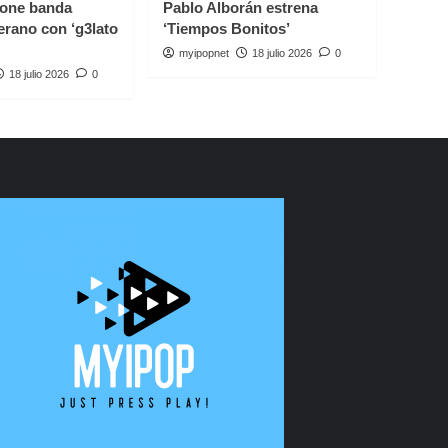
one banda
Pablo Alborán estrena
erano con ‘g3lato
‘Tiempos Bonitos’
myipopnet
18 julio 2026
0
18 julio 2026
0