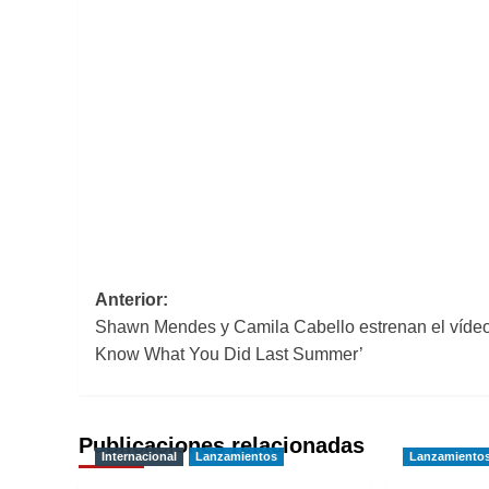
Navegación
Anterior:
Shawn Mendes y Camila Cabello estrenan el vídeo 
de
Know What You Did Last Summer’
entradas
Publicaciones relacionadas
Internacional
Lanzamientos
Lanzamiento