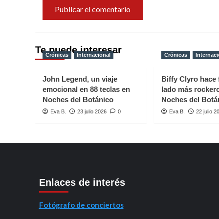
Te puede interesar
Crónicas
Internacional
Crónicas
Internaci
John Legend, un viaje
Biffy Clyro hace 
emocional en 88 teclas en
lado más rocker
Noches del Botánico
Noches del Botá
Eva B.
23 julio 2026
0
Eva B.
22 julio 2
Enlaces de interés
Fotógrafo de conciertos