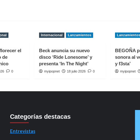
onal
Internacional
Lanzamientos
Lanzamiento
florecer el
Beck anuncia su nuevo
BEGOÑA p
o de
disco ‘Ride Lonesome’ y
sonora al v
nico
presenta ‘In The Night’
y f3sta’
026
0
myipopnet
18 julio 2026
0
myipopnet
Categorías destacas
Entrevistas