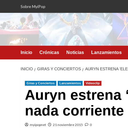
Saltar
Sobre MyiPop
al
contenido
Inicio
Crónicas
Noticias
Lanzamientos
INICIO
GIRAS Y CONCIERTOS
AURYN ESTRENA ‘ELE
Giras y Conciertos
Lanzamientos
Videoclip
Auryn estrena ‘
nada corriente
myipopnet
21 noviembre 2015
0