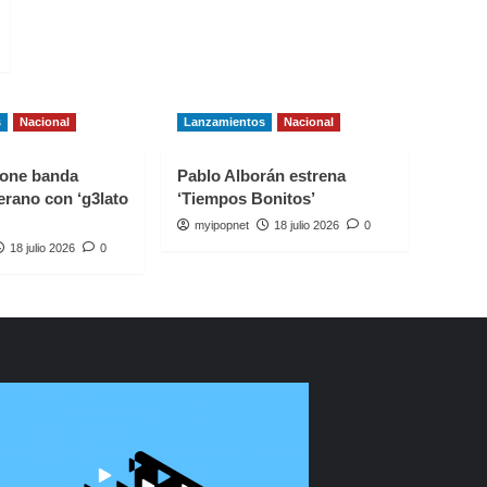
s
Nacional
Lanzamientos
Nacional
one banda
Pablo Alborán estrena
erano con ‘g3lato
‘Tiempos Bonitos’
myipopnet
18 julio 2026
0
18 julio 2026
0